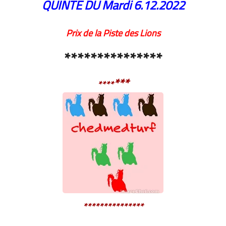
QUINTE DU Mardi
6.12.2022
Prix de la Piste des Lions
***************
***
****
***************