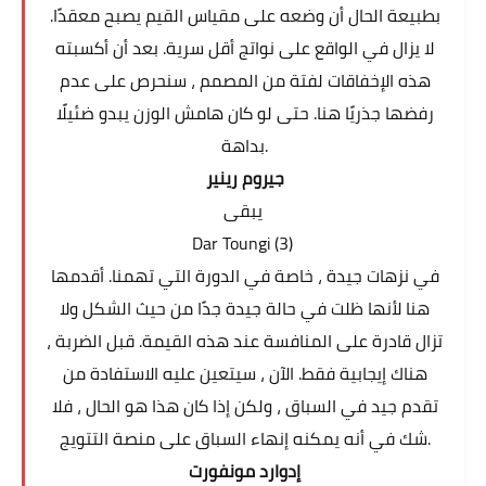
بطبيعة الحال أن وضعه على مقياس القيم يصبح معقدًا.
لا يزال في الواقع على نواتج أقل سرية. بعد أن أكسبته
هذه الإخفاقات لفتة من المصمم ، سنحرص على عدم
رفضها جذريًا هنا. حتى لو كان هامش الوزن يبدو ضئيلًا
بداهة.
جيروم رينير
يبقى
Dar Toungi (3)
في نزهات جيدة ، خاصة في الدورة التي تهمنا. أقدمها
هنا لأنها ظلت في حالة جيدة جدًا من حيث الشكل ولا
تزال قادرة على المنافسة عند هذه القيمة. قبل الضربة ،
هناك إيجابية فقط. الآن ، سيتعين عليه الاستفادة من
تقدم جيد في السباق ، ولكن إذا كان هذا هو الحال ، فلا
شك في أنه يمكنه إنهاء السباق على منصة التتويج.
إدوارد مونفورت