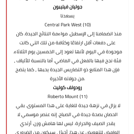
جوليان فيليبون
يسعدنا
Central Park West (10)
منذ انضمامنا إلى الإسطبل. مواءمة النتائج الجيدة. كان
على دفعات أقل ارتفاعًا وكثافة من تلك التي كانت
موجودة في اليوم. لأنها تعود إلى الخمسين يوم الثلاثاء.
فئة نجح فيها بالفعل في الماضي. أما بالنسبة للألياف ،
فإن هذا المتابع ذو التضاريس الجيدة يحبها ، كما يتضح
من جولاته الأخيرة.
رودولف كوليت
Roberto Mount (11)
لا يزال في نزهة جيدة للغاية على هذا المستوى. بقي
الحصان بصحة جيدة في الصباح. إنه عنصر موسمي لا
يقدر الصيف والحرارة. ليس لها هامش وزن. أرتدي
الوامض للتعويض عن هذا. أخيرًا ، سيكون من الضروري