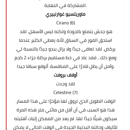
المشاركة في النهاية.
ماوريتسيو غوارنييري
Cirano (6)
هو جحش يتمتع بالجودة ولكنه ليس الأسهل. لقد
استحق الفوز في السباق لأنه يعطي الكثير عندما
يركض. لقد تعافى جيدًا ولا يزال يبدو جيدًا بالنسبة لي.
ومع ذلك ، فقد عاد في خط مستقيم بركلة جزاء 2 كجم
وآمل أن يظل قادرًا على المنافسة. أتوقع سباقا جيدا.
أولاف بروفت
لقد وجدت
Celestine (7)
الوقت الطويل الذي تروق لها مؤخرًا على هذا المسار.
هذا هو السبب في أن أقل من مائتي متر هذه المرة
سيكون شيئًا جيدًا لها. لم يعد من الممكن إثبات أهليته
للألياف وحالته البدنية الجيدة في الوقت الحالي لا يمكن