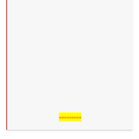
=========