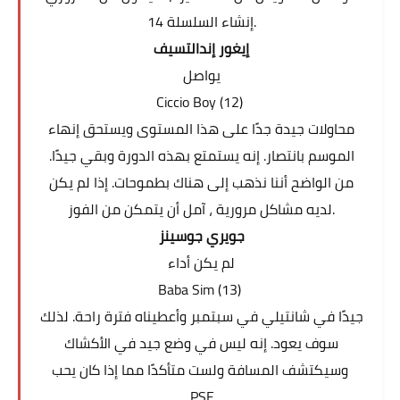
14
إنشاء السلسلة
.
إيغور إندالتسيف
يواصل
Ciccio Boy (12)
محاولات جيدة جدًا على هذا المستوى ويستحق إنهاء
الموسم بانتصار. إنه يستمتع بهذه الدورة وبقي جيدًا.
من الواضح أننا نذهب إلى هناك بطموحات. إذا لم يكن
لديه مشاكل مرورية ، آمل أن يتمكن من الفوز.
جويري جوسينز
لم يكن أداء
Baba Sim (13)
جيدًا في شانتيلي في سبتمبر وأعطيناه فترة راحة. لذلك
سوف يعود. إنه ليس في وضع جيد في الأكشاك
وسيكتشف المسافة ولست متأكدًا مما إذا كان يحب
PSF