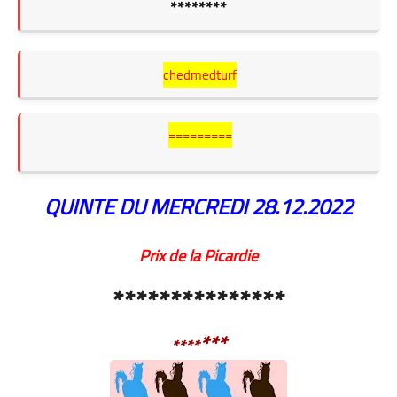
********
chedmedturf
=========
QUINTE DU MERCREDI
28.12.2022
Prix de la Picardie
***************
***
****