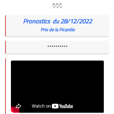
👇👇👇
Pronostics du 28/12/2022
Prix de la Picardie
**********