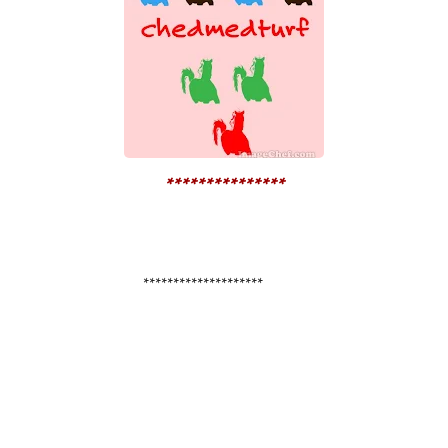
***************
********************