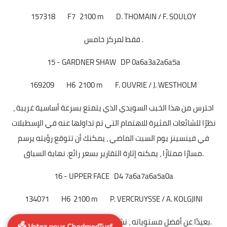
157318
F7
2100 m
D. THOMAIN / F. SOULOY
فقط لمركز خامس .
15 - GARDNER SHAW DP 0a6a3a2a6a5a
169209
H6
2100 m
F. OUVRIE / J. WESTHOLM
احترس من هذا الخبب السويدي الذي يتمتع بسرعة أساسية غريبة ،
نظرًا للشائعات المثيرة للاهتمام التي تم تداولها عنه في الإسطبلات
في فينسينز يوم السبت الماضي ، يمكنك أن تتوقع رؤيته يرسم
مسارًا ممتازًا ، يمكنه إثارة التقارير بسعر رائع. نهاية السباق.
16 - UPPER FACE D4 7a6a7a6a5a0a
134071
H6
2100 m
P. VERCRUYSSE / A. KOLGJINI
بعيدًا عن أفضل مستوياته ، نشاهده وهو يتسابق نحو المستقبل.
🗳️ Votez pour ChedmedTurf