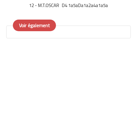
12 - M.T.OSCAR D4 1a5aDa1a2a4a1a5a
Voir également