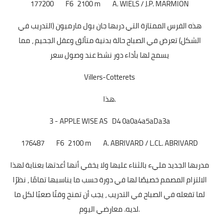
177200
F6
2100 m
A. WIELS / J.P. MARMION
هذه الفرس الممتازة التي دربها جان بول مارميون (التدريب في
الشكل) تعرض في الصباح حالة بدنية متألق وعقل الجحيم ، مما
يسمح لها بأداء دور نشط عند وصول سعر
Villers-Cotterets
هذا.
3 - APPLE WISE AS D4 0a0a4a5aDa3a
176487
F6
2100 m
A. ABRIVARD / L.CL. ABRIVARD
مدربها الجديد مليء بالثناء عليها ولا يخفي أنها أعدتها بعناية لهذا
الالتزام المصمم خصيصًا لها في دورة حسب ما يناسبها تمامًا ، نظرًا
لما تفعله في الصباح في التدريب ، يجب أن تمنح وقتًا صعبًا لكل ما
لديه. معارضي اليوم.