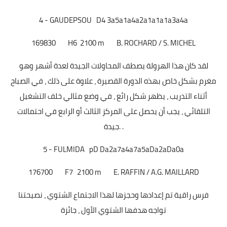
4 - GAUDEPSOU D4 3a5a1a4a2a1a1a1a3a4a
169830
H6
2100 m
B. ROCHARD / S. MICHEL
لقد كان هذا الهرولة يصطف المحاولات الجيدة لعدة أشهر وهو
مغرم بشكل خاص بهذه الدورة القصيرة ، علاوة على ذلك ، في الصباح
أثناء التدريب ، يظهر شكل رائع ، في وضع مثالي خلف التشغيل
التلقائي ، يجب أن يحصل على المركز الثالث أو الرابع في احتمالات
جيدة. .
5 - FULMIDA pD Da2a7a4a7a5aDa2aDa0a
176700
F7
2100 m
E. RAFFIN / A.G. MAILLARD
فرس راقية تم إعدادها وحجزها لهذا الاجتماع الشتوي ، نصيحتنا
تواجه هدفها الشتوي الأول ، جائزة