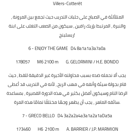
Villers-Cotterêt
، المتلألئة في الصباح على حلبات التدريب حيث تجمع بين المرونة
والنبرة ، المرتبط بإريك رافين ، سيكون من الصعب التغلب على ابنة
ريسلينج!
6 - ENJOY THE GAME D4 8a1a1a3a7a0a
178057
M6
2100 m
G. GELORMINI / H.E. BONDO
يجب ألا نحمله ضده بسبب محاولته الأخيرة غير الدقيقة للقط ، حيث
قام بجولة سيئة وأنفه في مهب الريح ، لأنه في التدريب قد أعطى
الرضا التام وسيكون أفضل بكثير في هذه الدورة القصيرة ، بمساعدة
سائقه الماهر ، يجب أن يظهر وجهًا مختلفًا تمامًا هذه المرة.
7 - GRECO BELLO D4 3a2a2a4a3a1a2a1aDa5a
173460
H6
2100 m
A. BARRIER / J.P. MARMION