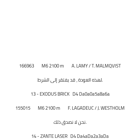
166963
M6
2100 m
A. LAMY / T. MALMQVIST
لهذه العودة ، قد يفتقر إلى الشرط.
13 - EXODUS BRICK D4 Da0a0a5a8a6a
155015
M6
2100 m
F. LAGADEUC / J. WESTHOLM
نحن لا نصدق ذلك.
14 - ZANTE LASER D4 Da4aDa2a3aDa