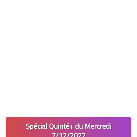
Les 2 Tocards
Dernière Minute
Quiz Chedmedturf
Dénicher les Tocards
Spécial Quinté+ du Mercredi
7/12/2022