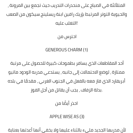
، المتلألئة في الصباح على منحدرات التدريب حيث تجمع بين المرونة
والحيوية التوتر المرتبط بإريك رافين ابنة ريسلينج سيكون من الصعب
التغلب عليه!
احترس من
GENEROUS CHARM (1)
أحد المقاطعات الذي يسافر بطموحات كبيرة للحصول على مرتبة
ممتازة ، لوضع الاحتمالات إلى جانبه ، يستدعي مدربه الودود ماتيو
أبريفارد الذي فاز معه بالفعل في الجنوب الغربي ، مقدمًا في بلده
بدلة الزفاف ، يجب أن يقاتل من أجل الفوز.
احذر أيضًا من
APPLE WISE AS (3)
لأن مدربها الجديد مليء بالثناء عليها ولا يخفي أنها أعدتها بعناية