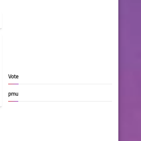
Vote
pmu