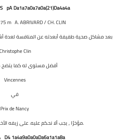
PS pA Da1a7a0a7a0a(21)Da4a4a
875 m
A. ABRIVARD / CH. CLIN
بعد مشاكل صحية طفيفة أبعدته عن المنافسة لعدة أشهر ، استعاد هذا الحصان الجيد الذي دربه
Christophe Clin
أفضل مستوى له كما يتضح من فوزه في
Vincennes
في
Prix de Nancy
مؤخرًا ، يجب ألا نحكم عليه. على زيفه الأخير باس وتخليصه في الثقة.
A D4 1a4a9a0a0aDa6a1a1a8a