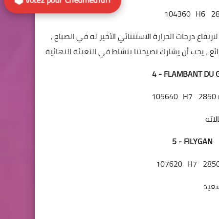
104360
H6
2
ار نانت لسباق الخيل في 6 ديسمبر ، نظرًا لارتفاع درجات الحرارة الاستثنائي الأخير له في الصباح
4 - FLAMBANT DU 
105640
H7
2850
5 - FILYGAN
107620
H7
285