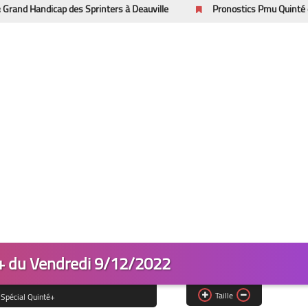
cap des Sprinters à Deauville
Pronostics Pmu Quinté du Samedi 1/
é+ du Vendredi 9/12/2022
Taille
Spécial Quinté+