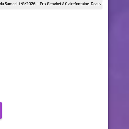
8/2026 – Prix Genybet à Clairefontaine-Deauville : analyses, bases et outs