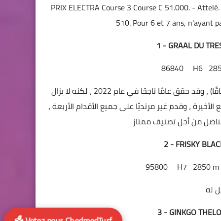
PRIX ELECTRA Course 3 Course C 51.000. - Attelé. -
510. Pour 6 et 7 ans, n'ayant 
1 - GRAAL DU TR
86840
H6
28
لم يجر هذا الهرولة الهش سوى القليل في مسيرته المهنية (25 سباقًا) ، وقد حقق عامًا ناجحًا في عام 2022 ، لكنه لا يزال
 الأخيرة ، وقدم غير مرتديًا على جميع الأقدام الأربعة
2 - FRISKY BLA
95800
H7
2850 m
3 - GINKGO THEL
🗳️ Votez pour ChedmedTurf