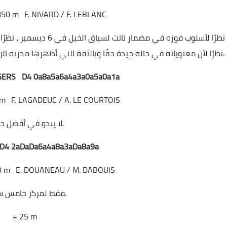
850 m
F. NIVARD / F. LEBLANC
نظرًا لأسلوب فوزه في مضم ،
ة التي أظهرها مدربه الرائع ، يجب أن يشارك نصيحتنا بنشاط في التعبئة النهائية
GERS D4 0a8a5a6a4a3a0a5a0a1a
 m
F. LAGADEUC / A. LE COURTOIS
لا يبدو في أفضل حالاته.
 D4 2aDaDa6a4a8a3aDa8a9a
0 m
E. DOUANEAU / M. DABOUIS
فقط لمركز خامس سعيد.
+ 25 m