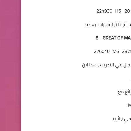
221930
H6
28
8 - GREAT OF M
226010
M6
287
ال في التدريب ، هذا ابن
ئع مع
M