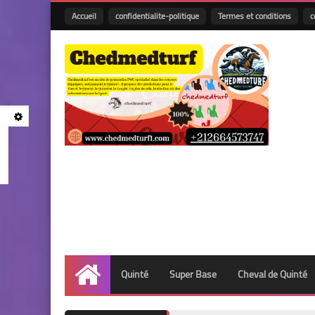
Accueil
confidentialite-politique
Termes et conditions
c
Quinté
Super Base
Cheval de Quinté
Accueil