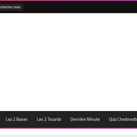
ontactez nous
Lez 2 Bases
Les 2 Tocards
Dernière Minute
Quiz Chedmedt