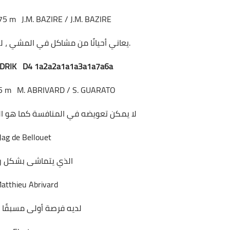
75 m
J.M. BAZIRE / J.M. BAZIRE
يعاني أحيانًا من مشاكل في المشي ، لذا فإننا نجازف باستبعاده.
ADRIK D4 1a2a2a1a1a3a1a7a6a
5 m
M. ABRIVARD / S. GUARATO
لا يمكن تعويضه في المنافسة كما هو الح
Jag de Bellouet
الذي يتماشى بشكل را
atthieu Abrivard
لديه فرصة أولى مسبقًا في جائزة