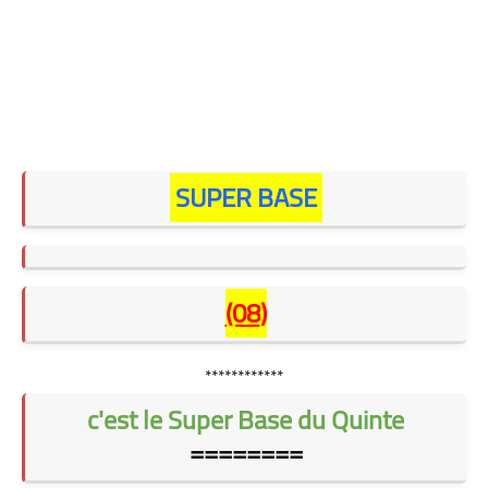
SUPER BASE
(08
)
************
c'est le Super Base du Quinte
========