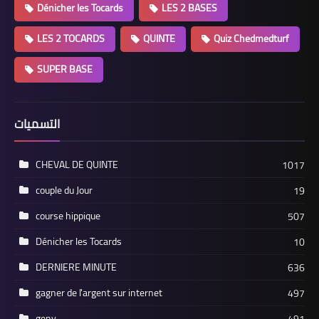
Dénicher les Tocards
LES 2 BASES
LES 2 TOCARDS
QUINTE
Quiz Chedmedturf
SUPER BASE
التسميات
CHEVAL DE QUINTE
1017
couple du Jour
19
course hippique
507
Dénicher les Tocards
10
DERNIERE MINUTE
636
gagner de l'argent sur internet
497
geny