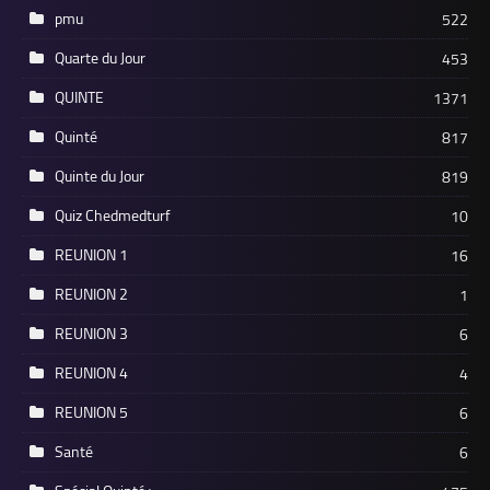
pmu
522
Quarte du Jour
453
QUINTE
1371
Quinté
817
Quinte du Jour
819
Quiz Chedmedturf
10
REUNION 1
16
REUNION 2
1
REUNION 3
6
REUNION 4
4
REUNION 5
6
Santé
6