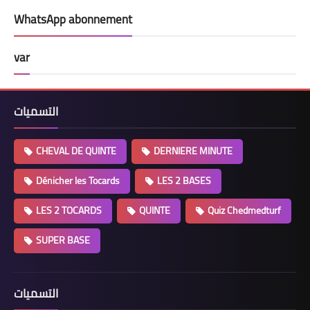
WhatsApp abonnement
var
التسميات
CHEVAL DE QUINTE
DERNIERE MINUTE
Dénicher les Tocards
LES 2 BASES
LES 2 TOCARDS
QUINTE
Quiz Chedmedturf
SUPER BASE
التسميات