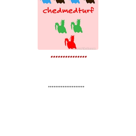
***************
********************