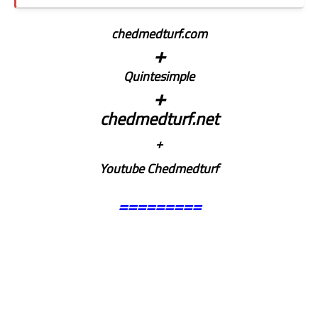
chedmedturf.com
+
Quintesimple
+
chedmedturf.net
+
Youtube Chedmedturf
=========