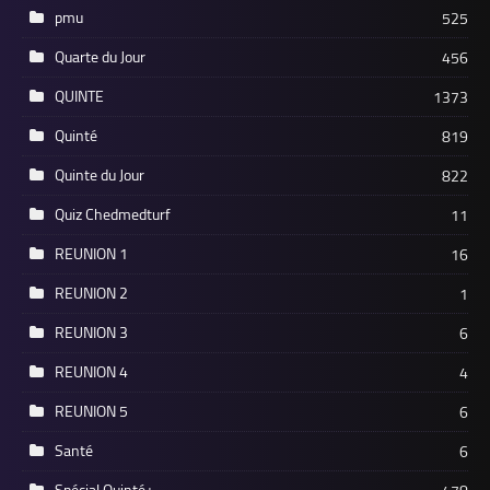
pmu
525
Quarte du Jour
456
QUINTE
1373
Quinté
819
Quinte du Jour
822
Quiz Chedmedturf
11
REUNION 1
16
REUNION 2
1
REUNION 3
6
REUNION 4
4
REUNION 5
6
Santé
6
Spécial Quinté+