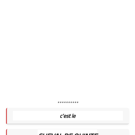
**********
c'est le