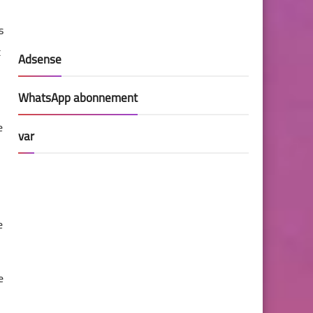
s
x
Adsense
WhatsApp abonnement
e
var
e
e