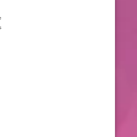
e
s
,