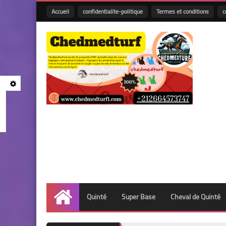
Accueil
confidentialite-politique
Termes et conditions
c
Quinté
Super Base
Cheval de Quinté
Accueil