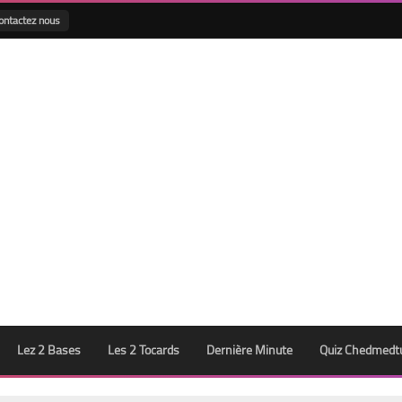
ontactez nous
Lez 2 Bases
Les 2 Tocards
Dernière Minute
Quiz Chedmedt