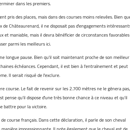
terminer dans les premiers.
ment pris des places, mais dans des courses moins relevées. Bien qu
rix de Châteaurenard, il ne disposait pas d'engagements intéressant
x et maniable, mais il devra bénéficier de circonstances favorables
ser parmi les meilleurs ici.
une longue pause. Bien qu'il soit maintenant proche de son meilleur
chaines échéances. Cependant, il est bien à l'entraînement et peut
e. Il serait risqué de l'exclure.
re course. Le fait de revenir sur les 2.700 mètres ne le gênera pas
t pense qu'il dispose d'une très bonne chance à ce niveau et qu'il
e battre pour la victoire.
e course français. Dans cette déclaration, il parle de son cheval
de manière impressionnante. Il note également que le cheval est de