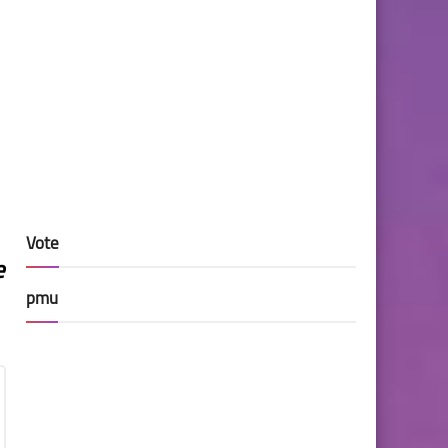
Vote
e
pmu