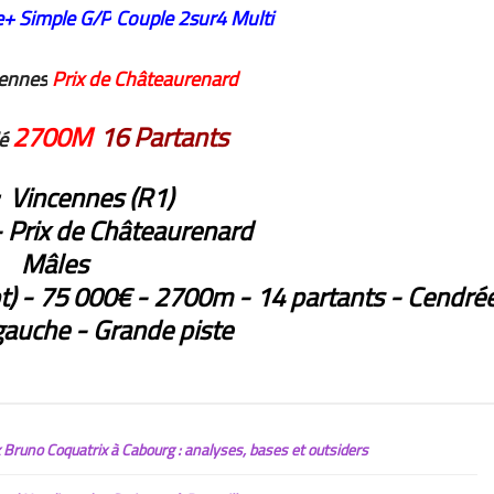
e+
Simple G/P
Couple
2sur4
Multi
ennes
Prix de Châteaurenard
2700M
16 Partants
lé
: Vincennes (R1)
- Prix de Châteaurenard
Mâles
ot) - 75 000€ - 2700m - 14 partants - Cendré
 gauche - Grande piste
Bruno Coquatrix à Cabourg : analyses, bases et outsiders