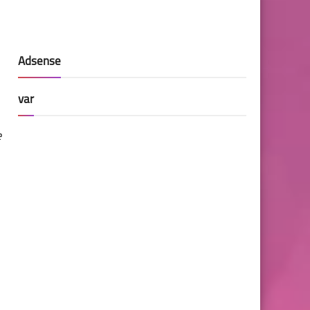
Adsense
var
e