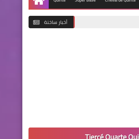
Quinté
Super Base
Cheval de Quinté
Accueil
أخبار ساخنة
Tiercé Quarte Qu