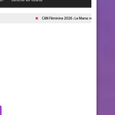
urf
Dénicher les Tocards
CAN Féminine 2026 : Le Maroc renverse l'Afrique du Sud (2-1)