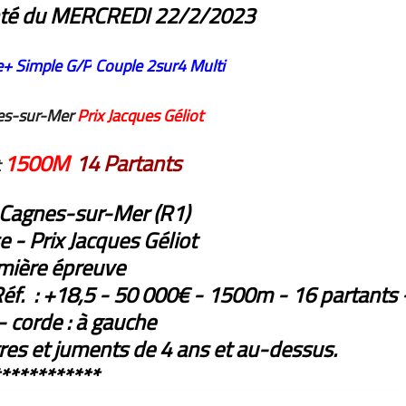
inté du MERCREDI 22/2/2023
e+
Simple G/P
Couple
2sur4
Multi
es-sur-Mer
Prix Jacques Géliot
1500M
14 Partants
t
 Cagnes-sur-Mer (R1)
 - Prix Jacques Géliot
mière épreuve
Réf. : +18,5 - 50 000€ - 1500m - 16 partants 
 corde : à gauche
res et juments de 4 ans et au-dessus.
***********