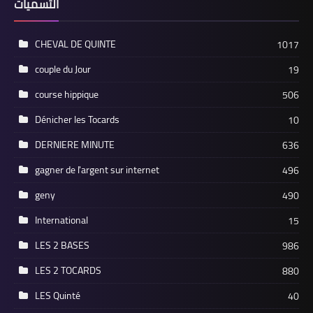
التسميات
CHEVAL DE QUINTE
1017
couple du Jour
19
course hippique
506
Dénicher les Tocards
10
DERNIERE MINUTE
636
gagner de l'argent sur internet
496
geny
490
International
15
LES 2 BASES
986
LES 2 TOCARDS
880
LES Quinté
40