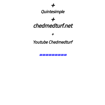
+
Quintesimple
+
chedmedturf.net
+
Youtube Chedmedturf
=========