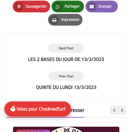
Facebook
Twitter
LinkedIn
Sauvegarder
Partager
Envoyer
Pinterest
Whatsapp
Email
Impression
Print
Next Post
LES 2 BASES DU JOUR DE 13/3/2023
Prev Post
QUINTE DU LUNDI 13/3/2023
🗳️ Votez pour ChedmedTurf
Ces posts pourraient vous intéresser