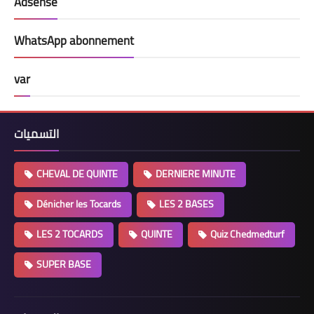
Adsense
WhatsApp abonnement
var
التسميات
CHEVAL DE QUINTE
DERNIERE MINUTE
Dénicher les Tocards
LES 2 BASES
LES 2 TOCARDS
QUINTE
Quiz Chedmedturf
SUPER BASE