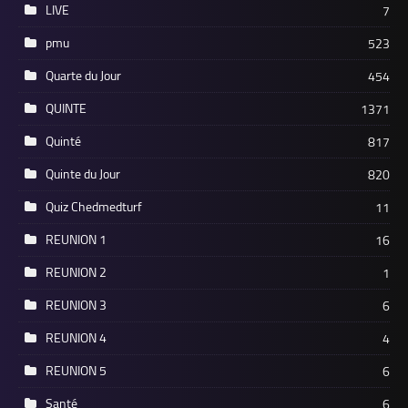
LIVE
7
pmu
523
Quarte du Jour
454
QUINTE
1371
Quinté
817
Quinte du Jour
820
Quiz Chedmedturf
11
REUNION 1
16
REUNION 2
1
REUNION 3
6
REUNION 4
4
REUNION 5
6
Santé
6