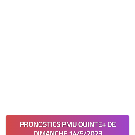
Les 2 Tocards
Dernière Minute
Quiz Chedmedturf
Dénicher les Tocards
PRONOSTICS PMU QUINTE+ DE
DIMANCHE 14/5/2023