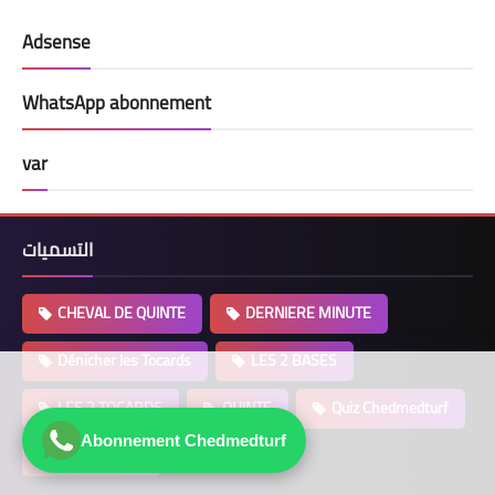
Adsense
WhatsApp abonnement
var
التسميات
CHEVAL DE QUINTE
DERNIERE MINUTE
Dénicher les Tocards
LES 2 BASES
LES 2 TOCARDS
QUINTE
Quiz Chedmedturf
Abonnement Chedmedturf
SUPER BASE