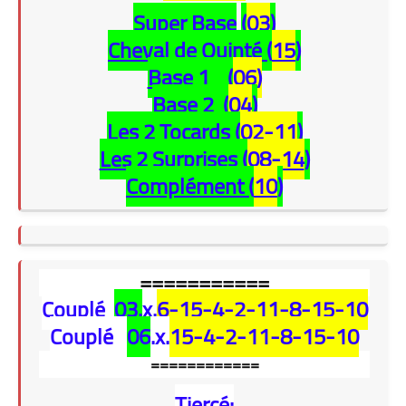
Super Base
(
03
)
Cheval de Quinté (
15
)
Base 1 (
06
)
Base 2 (
04
)
Les 2 Tocards (
02-11
)
Les 2 Surprises (
08-14
)
Complément (
10
)
===========
Couplé
03.
x.
6-15-4-2-11-8-15-10
Couplé
06
.x.
15-4-2-11-8-15-10
============
Tiercé: