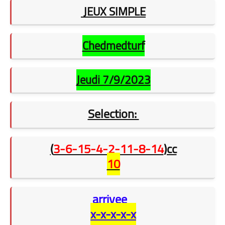
JEUX SIMPLE
Chedmedturf
Jeudi 7/9/2023
Selection:
(
3-6-15-4-2-11-8-14
)cc
10
arrivee
x-x-x-x-x