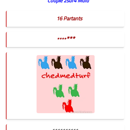
Couple
2sur4
Multi
16 Partants
***
****