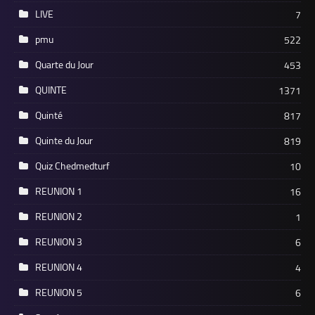
LIVE
7
pmu
522
Quarte du Jour
453
QUINTE
1371
Quinté
817
Quinte du Jour
819
Quiz Chedmedturf
10
REUNION 1
16
REUNION 2
1
REUNION 3
6
REUNION 4
4
REUNION 5
6