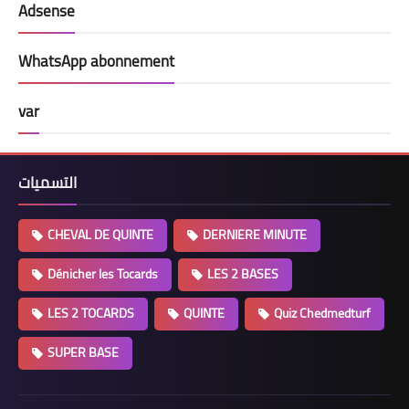
Adsense
WhatsApp abonnement
var
التسميات
CHEVAL DE QUINTE
DERNIERE MINUTE
Dénicher les Tocards
LES 2 BASES
LES 2 TOCARDS
QUINTE
Quiz Chedmedturf
SUPER BASE