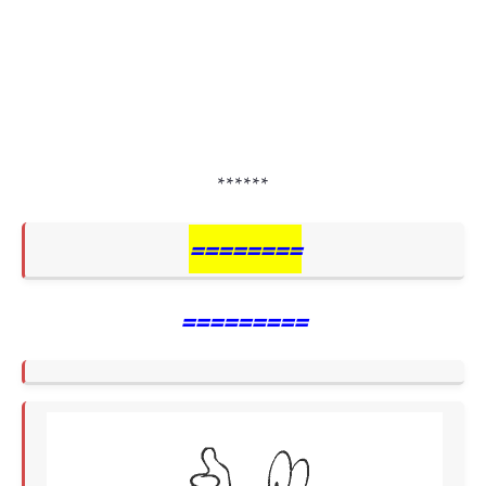
******
========
=========