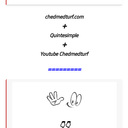
chedmedturf.com
+
Quintesimple
+
Youtube Chedmedturf
=========
👇👇