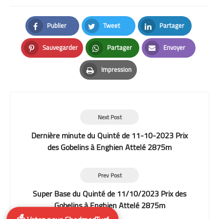
Publier
Tweet
Partager
Facebook
Twitter
LinkedIn
Sauvegarder
Partager
Envoyer
Pinterest
Whatsapp
Email
Impression
Print
Next Post
Dernière minute du Quinté de 11-10-2023 Prix
des Gobelins à Enghien Attelé 2875m
Prev Post
Super Base du Quinté de 11/10/2023 Prix des
Gobelins à Enghien Attelé 2875m