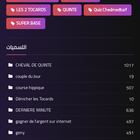
LES 2 TOCARDS
QUINTE
Quiz Chedmedturf
SUPER BASE
التسميات
CHEVAL DE QUINTE
1017
couple du Jour
19
course hippique
507
Dénicher les Tocards
10
DERNIERE MINUTE
636
gagner de l'argent sur internet
497
geny
491