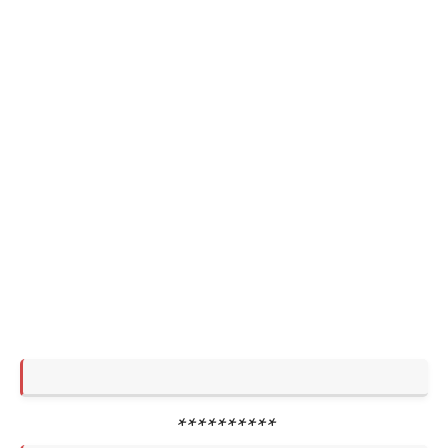
**********