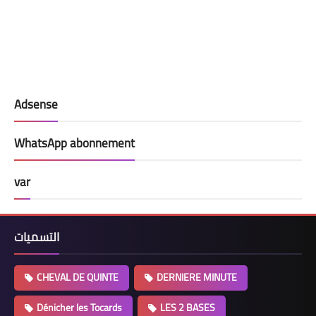
Adsense
WhatsApp abonnement
var
التسميات
CHEVAL DE QUINTE
DERNIERE MINUTE
Dénicher les Tocards
LES 2 BASES