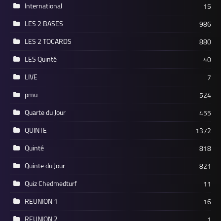
International
15
LES 2 BASES
986
LES 2 TOCARDS
880
LES Quinté
40
LIVE
7
pmu
524
Quarte du Jour
455
QUINTE
1372
Quinté
818
Quinte du Jour
821
Quiz Chedmedturf
11
REUNION 1
16
REUNION 2
1