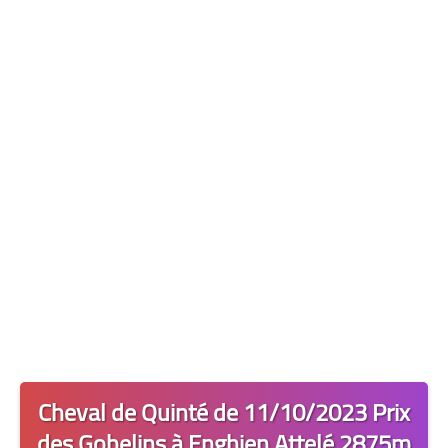
Les 2 Tocards
Dernière Minute
Quiz Chedmedturf
Dénicher les Tocards
Cheval de Quinté de 11/10/2023 Prix
des Gobelins à Enghien Attelé 2875m