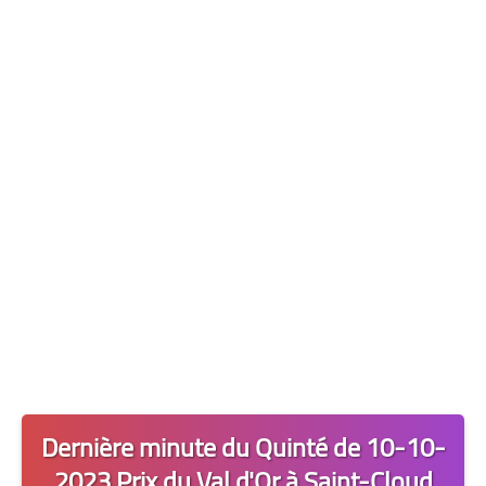
Les 2 Tocards
Dernière Minute
Quiz Chedmedturf
Dénicher les Tocards
Dernière minute du Quinté de 10-10-
2023 Prix du Val d'Or à Saint-Cloud