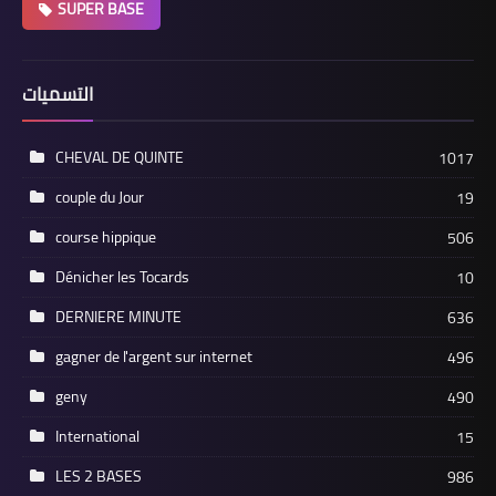
SUPER BASE
التسميات
CHEVAL DE QUINTE
1017
couple du Jour
19
course hippique
506
Dénicher les Tocards
10
DERNIERE MINUTE
636
gagner de l'argent sur internet
496
geny
490
International
15
LES 2 BASES
986