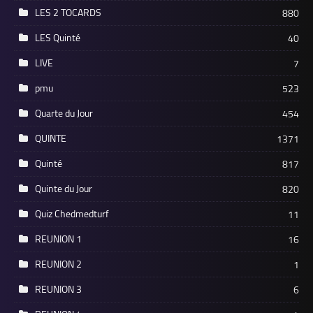
LES 2 TOCARDS
880
LES Quinté
40
LIVE
7
pmu
523
Quarte du Jour
454
QUINTE
1371
Quinté
817
Quinte du Jour
820
Quiz Chedmedturf
11
REUNION 1
16
REUNION 2
1
REUNION 3
6