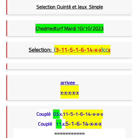
Selection Quinté et
Jeux Simple
Chedmedturf Mardi
10/10/2023
Selection:
(
3-11-5-1-6-14-x-x
)cc
x
arrivee
x-x-x-x-x
Couplé
03.
x.
11-5-1-6-14-x-x-x
5-1-6-14-x-x-x
Couplé
11
.x.
===========