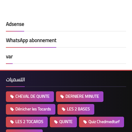
Adsense
WhatsApp abonnement
var
التسميات
CHEVAL DE QUINTE
DERNIERE MINUTE
Dénicher les Tocards
LES 2 BASES
LES 2 TOCARDS
QUINTE
Quiz Chedmedturf