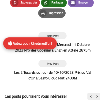
Sauvegarder
Partager
Envoyer
Pinterest
Whatsapp
Email
Impression
Print
Next Post
🗳️ Votez pour ChedmedTurf
Tiercé Quarté Quinté+ du Mercredi 11 Octobre
2023 Prix des Gobelins à Enghien Attelé 2875m
Prev Post
Les 2 Tocards du Jour de 10/10/2023 Prix du Val
d'Or à Saint-Cloud Plat 2400M
Ces posts pourraient vous intéresser