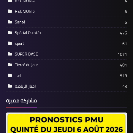
REUNION 4
4
REUNION 5
6
Santé
6
Spécial Quinté+
476
sport
61
SUPER BASE
1071
Tiercé du Jour
481
Turf
519
اخبار الرياضة
43
مشاركة مميزة