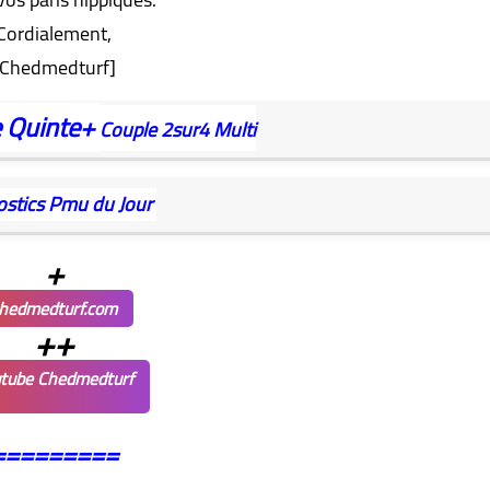
Cordialement,
[Chedmedturf]
e
Quinte+
Couple
2sur4
Multi
ostics Pmu du Jour
+
hedmedturf.com
++
tube Chedmedturf
=========