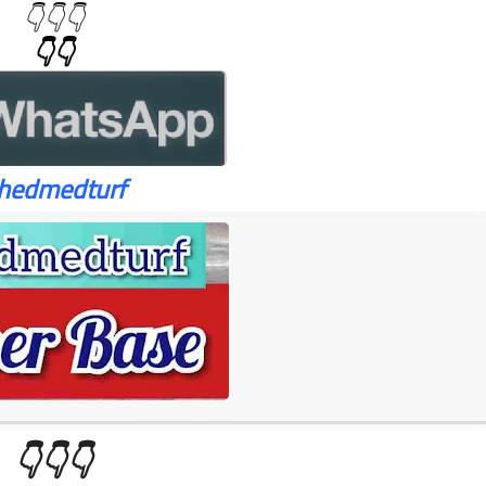
👇👇👇
👇👇
hedmedturf
👇👇👇