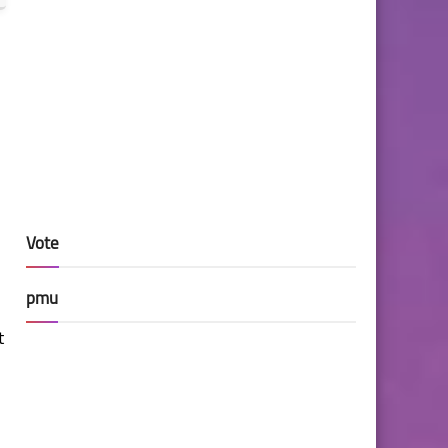
Vote
pmu
t