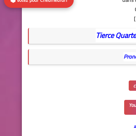
Tierce
Quart
Pron
c
You