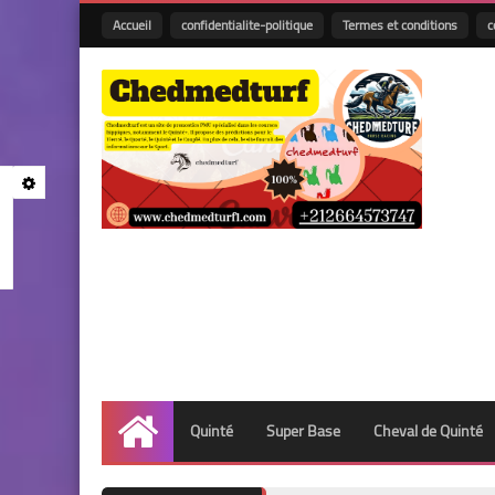
Accueil
confidentialite-politique
Termes et conditions
c
Quinté
Super Base
Cheval de Quinté
Accueil