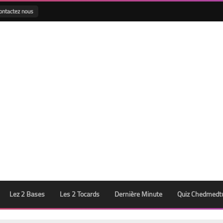
ontactez nous
Lez 2 Bases
Les 2 Tocards
Dernière Minute
Quiz Chedmedt