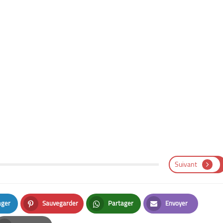
Suivant
ager
Sauvegarder
Partager
Envoyer
n
Pinterest
Whatsapp
Email