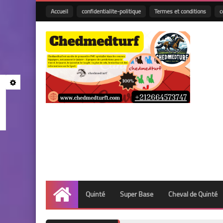
Accueil
confidentialite-politique
Termes et conditions
c
Quinté
Super Base
Cheval de Quinté
Accueil