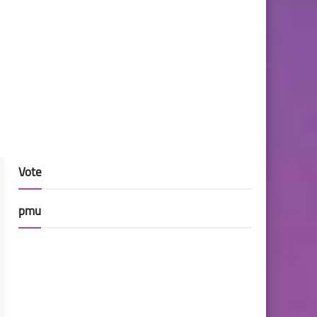
Vote
pmu