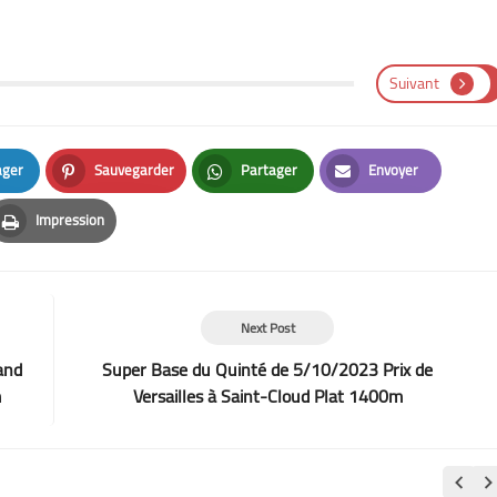
Suivant
ager
Sauvegarder
Partager
Envoyer
n
Pinterest
Whatsapp
Email
Impression
Print
Next Post
and
Super Base du Quinté de 5/10/2023 Prix de
m
Versailles à Saint-Cloud Plat 1400m