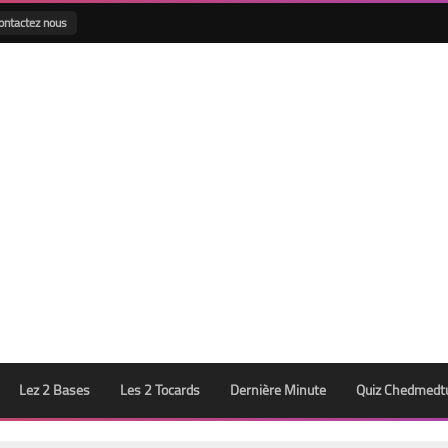
ontactez nous
Lez 2 Bases
Les 2 Tocards
Dernière Minute
Quiz Chedmedt