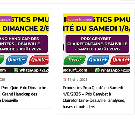
ippique
course hippique
026
31 juillet 2026
s Pmu Quinté du Dimanche
Pronostics Pmu Quinté du Samedi
: Grand Handicap des
1/8/2026 – Prix Genybet à
à Deauville
Clairefontaine-Deauville : analyses,
bases et outsiders