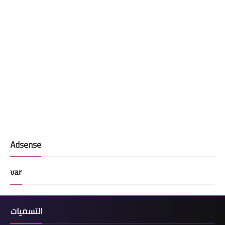
Adsense
var
التسميات