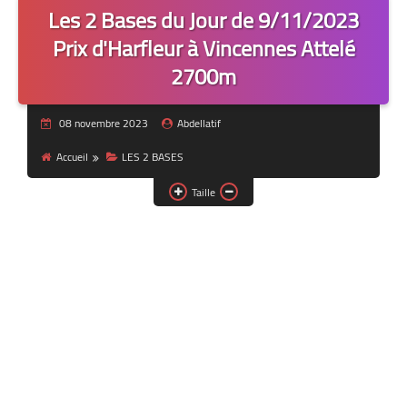
Les 2 Bases du Jour de 9/11/2023
Prix d'Harfleur à Vincennes Attelé
2700m
08 novembre 2023
Abdellatif
Accueil
LES 2 BASES
Taille