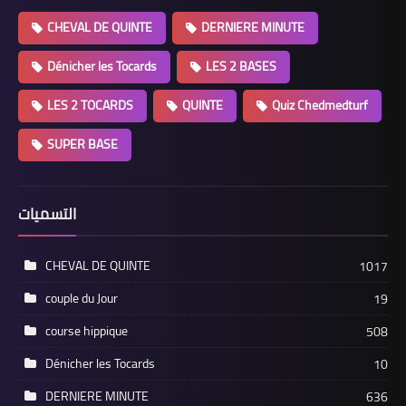
CHEVAL DE QUINTE
DERNIERE MINUTE
Dénicher les Tocards
LES 2 BASES
LES 2 TOCARDS
QUINTE
Quiz Chedmedturf
SUPER BASE
التسميات
CHEVAL DE QUINTE
1017
couple du Jour
19
course hippique
508
Dénicher les Tocards
10
DERNIERE MINUTE
636