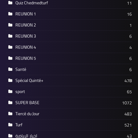
Quiz Chedmedturf
11
REUNION 1
16
REUNION 2
1
REUNION 3
6
REUNION 4
4
REUNION 5
6
Santé
6
Spécial Quinté+
478
sport
65
SUPER BASE
1072
Tiercé du Jour
483
Turf
521
اخبار الرياضة
43