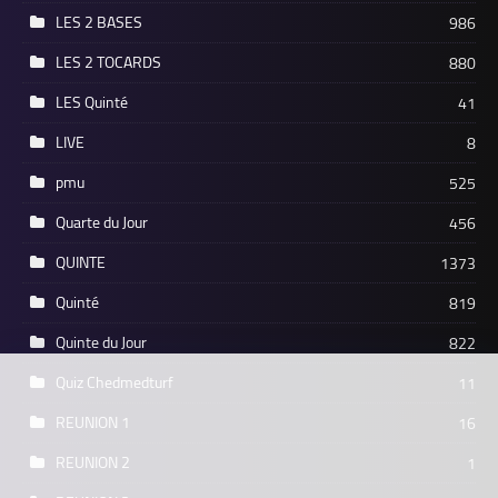
LES 2 BASES
986
LES 2 TOCARDS
880
LES Quinté
41
LIVE
8
pmu
525
Quarte du Jour
456
QUINTE
1373
Quinté
819
Quinte du Jour
822
Quiz Chedmedturf
11
REUNION 1
16
REUNION 2
1