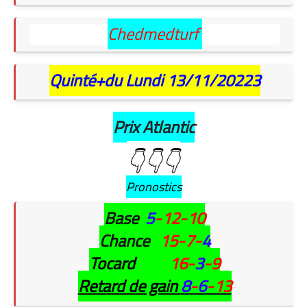
Chedmedturf
Quinté+du Lundi 13/11/20223
Prix Atlantic
👇👇👇
Pronostics
Base
5
-12-10
Chance
15-7-
4
Tocard
16-
3
-9
Retard de gain
8
-
6
-13