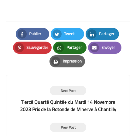
Publier
Tweet
Partager
Facebook
Twitter
LinkedIn
Sauvegarder
Partager
Envoyer
Pinterest
Whatsapp
Email
Impression
Print
Next Post
Tiercé Quarté Quinté+ du Mardi 14 Novembre
2023 Prix de la Rotonde de Minerve à Chantilly
Plat 1900m
Prev Post