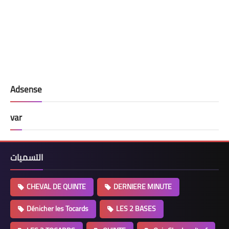
Adsense
var
التسميات
CHEVAL DE QUINTE
DERNIERE MINUTE
Dénicher les Tocards
LES 2 BASES