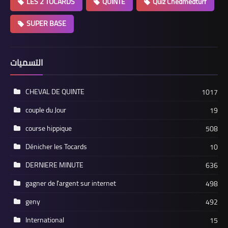
LES 2 TOCARDS
QUINTE
Quiz Chedmedturf
SUPER BASE
التسميات
CHEVAL DE QUINTE
1017
couple du Jour
19
course hippique
508
Dénicher les Tocards
10
DERNIERE MINUTE
636
gagner de l'argent sur internet
498
geny
492
International
15