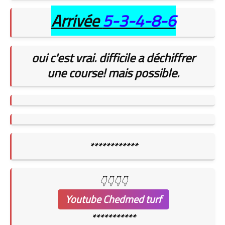
Arrivée
5-3-4-8-6
oui c'est vrai. difficile a déchiffrer
une course!
mais possible.
************
👇👇👇👇
Youtube Chedmed turf
***********