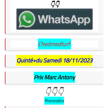
👇👇
Chedmedturf
Quinté+du Samedi 18/11/2023
Prix Marc Antony
👇👇👇
Pronostics