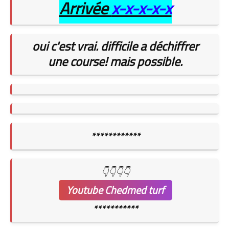
Arrivée
x-x-x-x-x
oui c'est vrai. difficile a déchiffrer
une course!
mais possible.
************
👇👇👇👇
Youtube Chedmed turf
***********