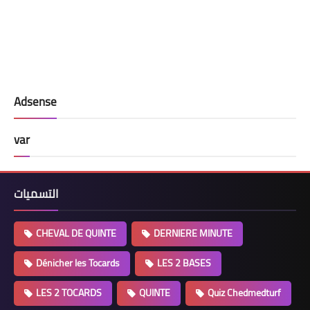
Adsense
var
التسميات
CHEVAL DE QUINTE
DERNIERE MINUTE
Dénicher les Tocards
LES 2 BASES
LES 2 TOCARDS
QUINTE
Quiz Chedmedturf