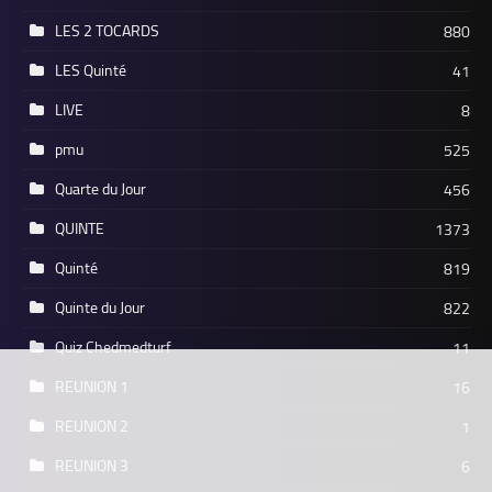
LES 2 TOCARDS
880
LES Quinté
41
LIVE
8
pmu
525
Quarte du Jour
456
QUINTE
1373
Quinté
819
Quinte du Jour
822
Quiz Chedmedturf
11
REUNION 1
16
REUNION 2
1
REUNION 3
6