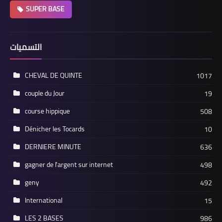
SUPER BASE
التسميات
CHEVAL DE QUINTE
1017
couple du Jour
19
course hippique
508
Dénicher les Tocards
10
DERNIERE MINUTE
636
gagner de l'argent sur internet
498
geny
492
International
15
LES 2 BASES
986