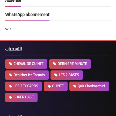
Adsense
WhatsApp abonnement
var
التسميات
CHEVAL DE QUINTE
DERNIERE MINUTE
Dénicher les Tocards
LES 2 BASES
LES 2 TOCARDS
QUINTE
Quiz Chedmedturf
SUPER BASE