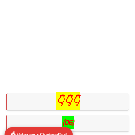
👇👇👇
(06)
🗳️ Votez pour ChedmedTurf