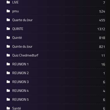
LIVE
7
pmu
524
Quarte du Jour
455
QUINTE
1372
Quinté
818
Quinte du Jour
821
Quiz Chedmedturf
11
REUNION 1
16
REUNION 2
1
REUNION 3
6
REUNION 4
4
REUNION 5
6
Santé
6