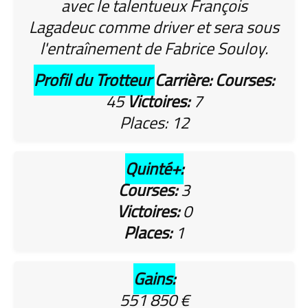
avec le talentueux François
Lagadeuc comme driver et sera sous
l'entraînement de Fabrice Souloy.
Profil du Trotteur
Carrière:
Courses:
45
Victoires:
7
Places: 12
Quinté+:
Courses:
3
Victoires:
0
Places:
1
Gains:
551 850 €