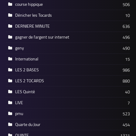
course hippique
506
Dénicher les Tocards
10
DERNIERE MINUTE
636
gagner de l'argent sur internet
496
geny
490
International
15
LES 2 BASES
986
LES 2 TOCARDS
880
LES Quinté
40
LIVE
7
pmu
523
Quarte du Jour
454
QUINTE
1371