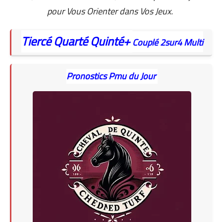
pour Vous Orienter dans Vos Jeux.
Tiercé
Quarté
Quinté+
Couplé
2sur4
Multi
Pronostics Pmu du Jour