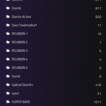
Quinté
817
Quinte du Jour
820
Quiz Chedmedturf
11
REUNION 1
16
REUNION 2
1
REUNION 3
6
REUNION 4
4
REUNION 5
6
Santé
6
Spécial Quinté+
476
sport
61
SUPER BASE
1071