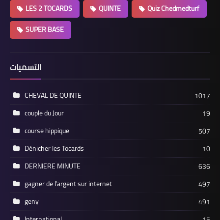
LES 2 TOCARDS
QUINTE
Quiz Chedmedturf
SUPER BASE
التسميات
CHEVAL DE QUINTE
1017
couple du Jour
19
course hippique
507
Dénicher les Tocards
10
DERNIERE MINUTE
636
gagner de l'argent sur internet
497
geny
491
International
15