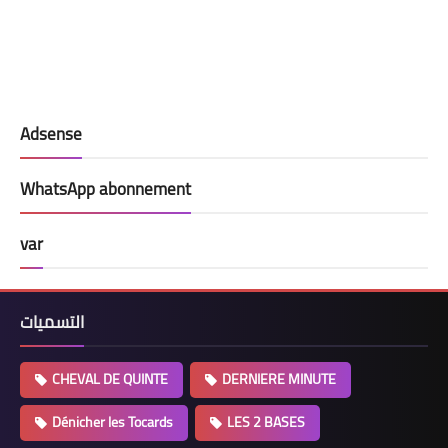
Adsense
WhatsApp abonnement
var
التسميات
CHEVAL DE QUINTE
DERNIERE MINUTE
Dénicher les Tocards
LES 2 BASES