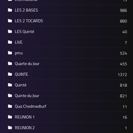
LES 2 BASES
986
LES 2 TOCARDS
880
LES Quinté
40
LIVE
7
pmu
524
Quarte du Jour
455
QUINTE
1372
Quinté
818
Quinte du Jour
821
Quiz Chedmedturf
11
REUNION 1
16
REUNION 2
1