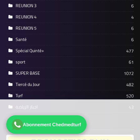
REUNION 3
6
REUNION 4
4
REUNION 5
6
Santé
6
Spécial Quinté+
477
sport
61
SUPER BASE
1072
Tiercé du Jour
482
Turf
520
اخبار الرياضة
43
مشاركة مميزة
Abonnement Chedmedturf