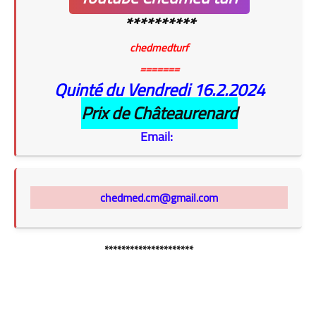
**********
chedmedturf
=======
Quinté du Vendredi 16.2
.2024
Prix de Châteaurenard
Email:
chedmed.cm@gmail.com
*********************