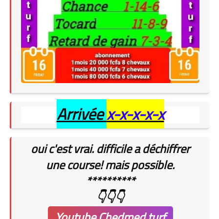
Arrivée
x-x-x-x-x
oui c'est vrai. difficile a déchiffrer
une course!
mais possible.
**********
👇👇👇
Youtube Chedmed turf