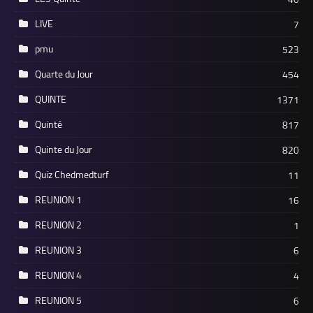
LIVE
7
pmu
523
Quarte du Jour
454
QUINTE
1371
Quinté
817
Quinte du Jour
820
Quiz Chedmedturf
11
REUNION 1
16
REUNION 2
1
REUNION 3
6
REUNION 4
4
REUNION 5
6