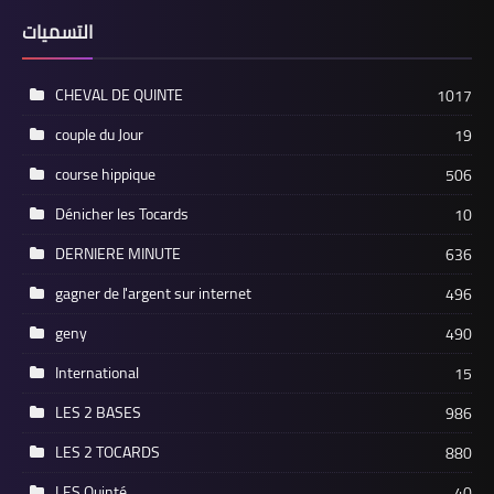
التسميات
CHEVAL DE QUINTE
1017
couple du Jour
19
course hippique
506
Dénicher les Tocards
10
DERNIERE MINUTE
636
gagner de l'argent sur internet
496
geny
490
International
15
LES 2 BASES
986
LES 2 TOCARDS
880
LES Quinté
40