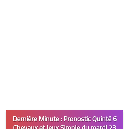
Les 2 Tocards
Dernière Minute
Quiz Chedmedturf
Dénicher les Tocards
Dernière Minute : Pronostic Quinté 6
Chevaux et Jeux Simple du mardi 23