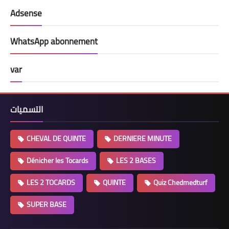
Adsense
WhatsApp abonnement
var
التسميات
CHEVAL DE QUINTE
DERNIERE MINUTE
Dénicher les Tocards
LES 2 BASES
LES 2 TOCARDS
QUINTE
Quiz Chedmedturf
SUPER BASE