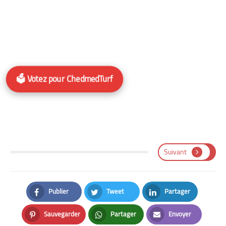
🗳️ Votez pour ChedmedTurf
Suivant
Publier
Tweet
Partager
Facebook
Twitter
LinkedIn
Sauvegarder
Partager
Envoyer