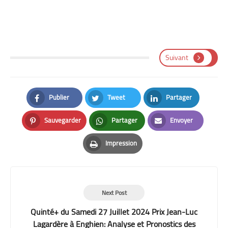
Suivant
Publier
Tweet
Partager
Facebook
Twitter
LinkedIn
Sauvegarder
Partager
Envoyer
Pinterest
Whatsapp
Email
Impression
Print
Next Post
Quinté+ du Samedi 27 Juillet 2024 Prix Jean-Luc
Lagardère à Enghien: Analyse et Pronostics des