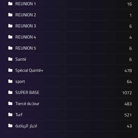
REUNION 1
16
REUNION 2
1
REUNION 3
6
REUNION 4
4
REUNION 5
6
Santé
6
Spécial Quinté+
478
sport
64
SUPER BASE
1072
Tiercé du Jour
483
Turf
521
اخبار الرياضة
43