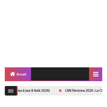
Accueil
Quinté
 à Jour 8 Août 2026)
CAN Féminine 2026 : Le Choc Maroc 🇲🇦 vs Af
Super Base
Cheval de Quinté