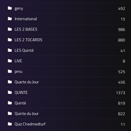
geny
492
International
15
LES 2 BASES
986
LES 2 TOCARDS
880
LES Quinté
41
LIVE
8
pmu
525
Quarte du Jour
456
QUINTE
1373
Quinté
819
Quinte du Jour
822
Quiz Chedmedturf
11