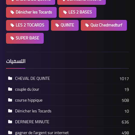
Dénicher les Tocards
LES 2 BASES
LES 2 TOCARDS
QUINTE
Quiz Chedmedturf
SUPER BASE
التسميات
CHEVAL DE QUINTE
1017
couple du Jour
19
course hippique
508
Dénicher les Tocards
10
DERNIERE MINUTE
636
gagner de l'argent sur internet
498