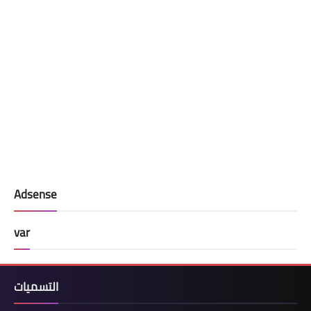
Adsense
var
التسميات