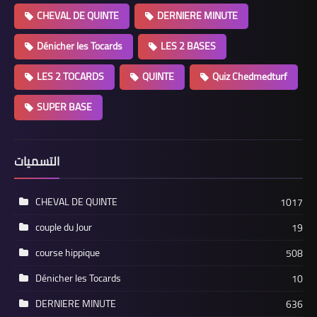
CHEVAL DE QUINTE
DERNIERE MINUTE
Dénicher les Tocards
LES 2 BASES
LES 2 TOCARDS
QUINTE
Quiz Chedmedturf
SUPER BASE
التسميات
CHEVAL DE QUINTE
1017
couple du Jour
19
course hippique
508
Dénicher les Tocards
10
DERNIERE MINUTE
636