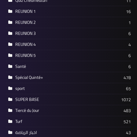
Quiz Chedmedturf
11
REUNION 1
16
REUNION 2
1
REUNION 3
6
REUNION 4
4
REUNION 5
6
Santé
6
Spécial Quinté+
478
sport
65
SUPER BASE
1072
Tiercé du Jour
483
Turf
521
اخبار الرياضة
43