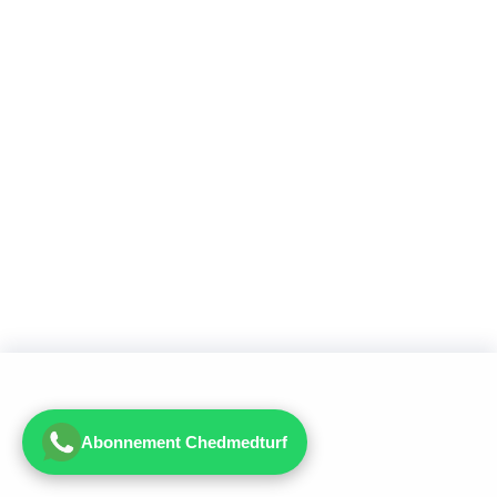
Abonnement Chedmedturf