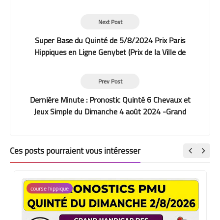
Next Post
Super Base du Quinté de 5/8/2024 Prix Paris
Hippiques en Ligne Genybet (Prix de la Ville de
Tourgeville) à Clairefontaine-Deauville.
Prev Post
Dernière Minute : Pronostic Quinté 6 Chevaux et
Jeux Simple du Dimanche 4 août 2024 -Grand
Handicap de Deauville
Ces posts pourraient vous intéresser
course hippique