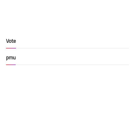
Vote
pmu