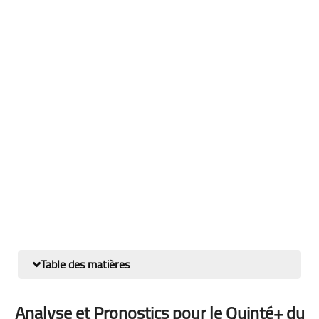
Table des matières
Analyse et Pronostics pour le Quinté+ du