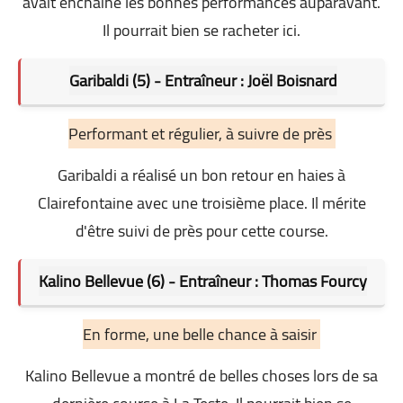
avait enchaîné les bonnes performances auparavant.
Il pourrait bien se racheter ici.
Garibaldi (5) - Entraîneur : Joël Boisnard
Performant et régulier, à suivre de près
Garibaldi a réalisé un bon retour en haies à
Clairefontaine avec une troisième place. Il mérite
d'être suivi de près pour cette course.
Kalino Bellevue (6) - Entraîneur : Thomas Fourcy
En forme, une belle chance à saisir
Kalino Bellevue a montré de belles choses lors de sa