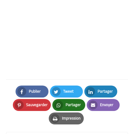
Publier
Tweet
Partager
Facebook
Twitter
LinkedIn
Sauvegarder
Partager
Envoyer
Pinterest
Whatsapp
Email
Impression
Print