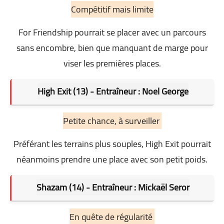
Compétitif mais limite
For Friendship pourrait se placer avec un parcours
sans encombre, bien que manquant de marge pour
viser les premières places.
High Exit (13) - Entraîneur : Noel George
Petite chance, à surveiller
Préférant les terrains plus souples, High Exit pourrait
néanmoins prendre une place avec son petit poids.
Shazam (14) - Entraîneur : Mickaël Seror
En quête de régularité