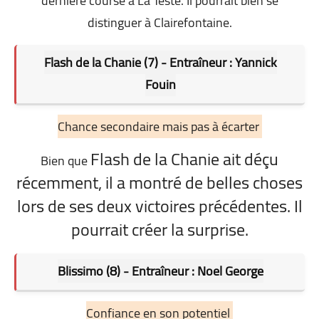
dernière course à La Teste. Il pourrait bien se
distinguer à Clairefontaine.
Flash de la Chanie (7) - Entraîneur : Yannick
Fouin
Chance secondaire mais pas à écarter
Flash de la Chanie ait déçu
Bien que
récemment, il a montré de belles choses
lors de ses deux victoires précédentes. Il
pourrait créer la surprise.
Blissimo (8) - Entraîneur : Noel George
Confiance en son potentiel