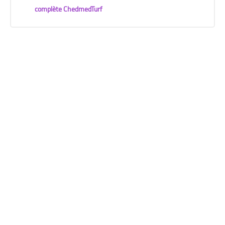
complète ChedmedTurf