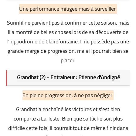
Une performance mitigée mais à surveiller
Surinfil ne parvient pas à confirmer cette saison, mais
il a montré de belles choses lors de sa découverte de
l'hippodrome de Clairefontaine. Il ne possède pas une
grande marge de progression, mais il pourrait bien se
placer.
Grandbat (2) - Entraîneur : Etienne d'Andigné
En pleine progression, à ne pas négliger
Grandbat a enchaîné les victoires et s'est bien
comporté à La Teste. Bien que sa tâche soit plus
difficile cette fois, il pourrait tout de même finir dans