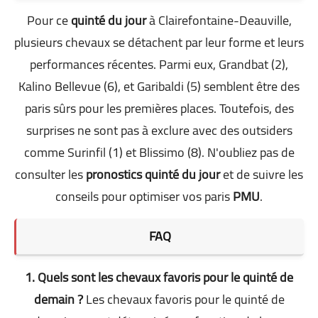
Pour ce
quinté du jour
à Clairefontaine-Deauville,
plusieurs chevaux se détachent par leur forme et leurs
performances récentes. Parmi eux, Grandbat (2),
Kalino Bellevue (6), et Garibaldi (5) semblent être des
paris sûrs pour les premières places. Toutefois, des
surprises ne sont pas à exclure avec des outsiders
comme Surinfil (1) et Blissimo (8). N'oubliez pas de
consulter les
pronostics quinté du jour
et de suivre les
conseils pour optimiser vos paris
PMU
.
FAQ
1. Quels sont les chevaux favoris pour le quinté de
demain ?
Les chevaux favoris pour le quinté de