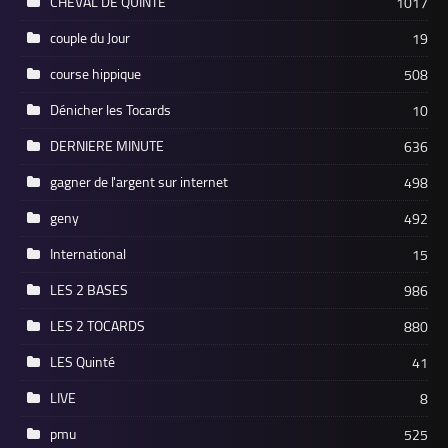
CHEVAL DE QUINTE
1017
couple du Jour
19
course hippique
508
Dénicher les Tocards
10
DERNIERE MINUTE
636
gagner de l'argent sur internet
498
geny
492
International
15
LES 2 BASES
986
LES 2 TOCARDS
880
LES Quinté
41
LIVE
8
pmu
525