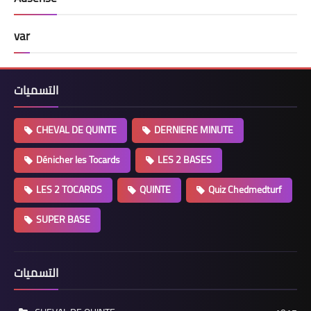
var
التسميات
CHEVAL DE QUINTE
DERNIERE MINUTE
Dénicher les Tocards
LES 2 BASES
LES 2 TOCARDS
QUINTE
Quiz Chedmedturf
SUPER BASE
التسميات