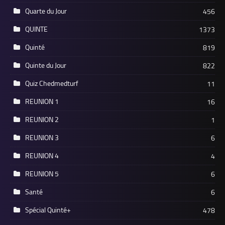
Quarte du Jour
456
QUINTE
1373
Quinté
819
Quinte du Jour
822
Quiz Chedmedturf
11
REUNION 1
16
REUNION 2
1
REUNION 3
6
REUNION 4
4
REUNION 5
6
Santé
6
Spécial Quinté+
478