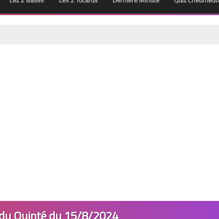
Lez 2 Bases
Les 2 Tocards
Dernière Minute
Quiz Chedmedt
 du Quinté du 15/8/2024