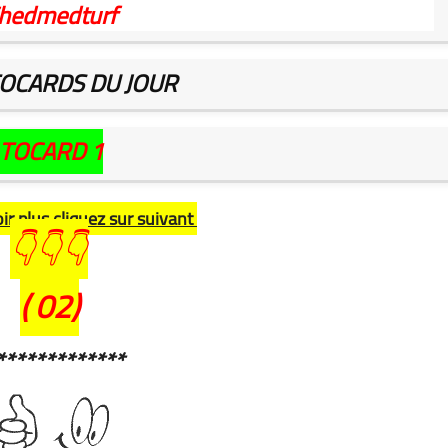
hedmedturf
TOCARDS DU JOUR
TOCARD 1
r plus cliquez sur suivant
👇👇👇
(
02
)
*************