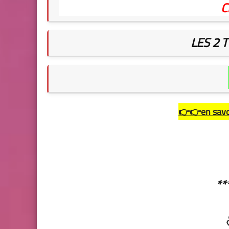
C
LES 2 
👉👉en savoi
**