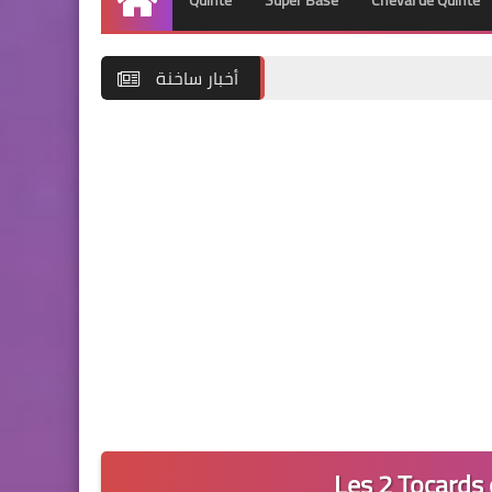
Quinté
Super Base
Cheval de Quinté
Accueil
أخبار ساخنة
Les 2 Tocards