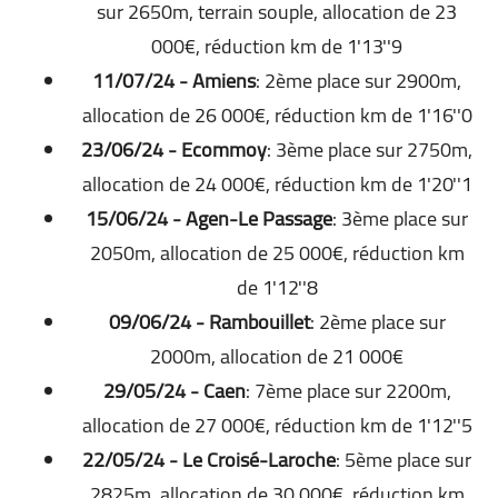
sur 2650m, terrain souple, allocation de 23
000€, réduction km de 1'13''9
11/07/24 - Amiens
: 2ème place sur 2900m,
allocation de 26 000€, réduction km de 1'16''0
23/06/24 - Ecommoy
: 3ème place sur 2750m,
allocation de 24 000€, réduction km de 1'20''1
15/06/24 - Agen-Le Passage
: 3ème place sur
2050m, allocation de 25 000€, réduction km
de 1'12''8
09/06/24 - Rambouillet
: 2ème place sur
2000m, allocation de 21 000€
29/05/24 - Caen
: 7ème place sur 2200m,
allocation de 27 000€, réduction km de 1'12''5
22/05/24 - Le Croisé-Laroche
: 5ème place sur
2825m, allocation de 30 000€, réduction km