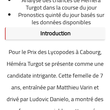
Analyse des chances de Héméra
Turgot dans la course du jour
Pronostics quinté du jour basés sur
les données disponibles
Introduction
Pour le Prix des Lycopodes à Cabourg,
Héméra Turgot se présente comme une
candidate intrigante. Cette femelle de 7
ans, entraînée par Matthieu Varin et
drivé par Ludovic Danielo, a montré des