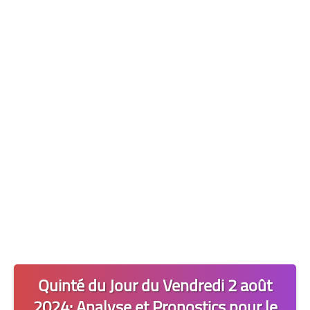
Les 2 Tocards
Dernière Minute
Quiz Chedmedturf
Dénicher les Tocards
Quinté du Jour du Vendredi 2 août
2024: Analyse et Pronostics pour le