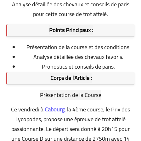
Analyse détaillée des chevaux et conseils de paris
pour cette course de trot attelé.
Points Principaux :
Présentation de la course et des conditions.
Analyse détaillée des chevaux favoris.
Pronostics et conseils de paris.
Corps de l'Article :
Présentation de la Course
Ce vendredi à
Cabourg
, la 4ème course, le Prix des
Lycopodes, propose une épreuve de trot attelé
passionnante. Le départ sera donné à 20h15 pour
une Course D sur une distance de 2750m avec 14