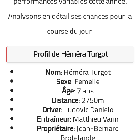
performances variables cette année.
Analysons en détail ses chances pour la
course du jour.
Profil de Héméra Turgot
Nom
: Héméra Turgot
Sexe
: Femelle
Âge
: 7 ans
Distance
: 2750m
Driver
: Ludovic Danielo
Entraîneur
: Matthieu Varin
Propriétaire
: Jean-Bernard
Brotelande