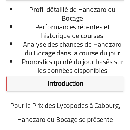
Profil détaillé de Handzaro du
Bocage
Performances récentes et
historique de courses
Analyse des chances de Handzaro
du Bocage dans la course du jour
Pronostics quinté du jour basés sur
les données disponibles
Introduction
Pour le Prix des Lycopodes à Cabourg,
Handzaro du Bocage se présente