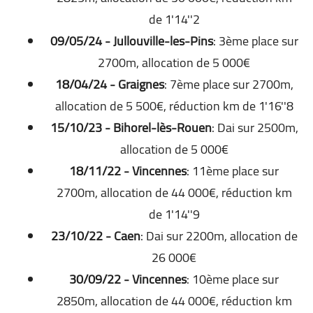
de 1'14''2
09/05/24 - Jullouville-les-Pins
: 3ème place sur
2700m, allocation de 5 000€
18/04/24 - Graignes
: 7ème place sur 2700m,
allocation de 5 500€, réduction km de 1'16''8
15/10/23 - Bihorel-lès-Rouen
: Dai sur 2500m,
allocation de 5 000€
18/11/22 - Vincennes
: 11ème place sur
2700m, allocation de 44 000€, réduction km
de 1'14''9
23/10/22 - Caen
: Dai sur 2200m, allocation de
26 000€
30/09/22 - Vincennes
: 10ème place sur
2850m, allocation de 44 000€, réduction km