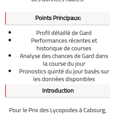
Points Principaux:
Profil détaillé de Gard
Performances récentes et
historique de courses
Analyse des chances de Gard dans
la course du jour
Pronostics quinté du jour basés sur
les données disponibles
Introduction
Pour le Prix des Lycopodes à Cabourg,