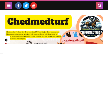
Recherc
dans ce
blog