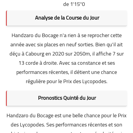
de 1'15''0
Analyse de la Course du Jour
Handzaro du Bocage n'a rien à se reprocher cette
année avec six places en neuf sorties. Bien qu'il ait
déçu à Cabourg en 2020 sur 2050m, il affiche 7 sur
13 corde à droite. Avec sa constance et ses
performances récentes, il détient une chance
régulière pour le Prix des Lycopodes.
Pronostics Quinté du Jour
Handzaro du Bocage est une belle chance pour le Prix
des Lycopodes. Ses performances récentes et son