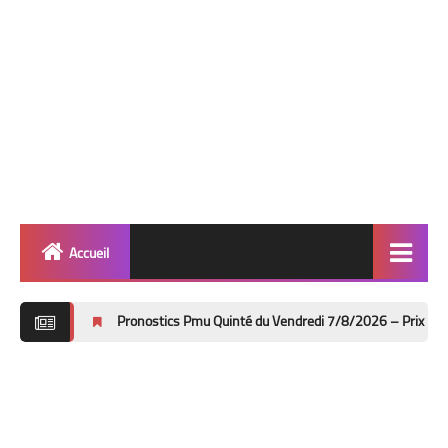
Accueil
Quinté
Pronostics Pmu Quinté du Vendredi 7/8/2026 – Prix Bruno Coquatrix à
Super Base
Cheval de Quinté
Lez 2 Bases