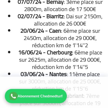
07/07/24 - Bernay
: 3ème place sur
2800m, allocation de 17 500€
02/07/24 - Biarritz
: Dai sur 2150m,
allocation de 26 000€
20/06/24 - Caen
: 6ème place sur
2450m, allocation de 29 000€,
réduction km de 1'14''2
16/06/24 - Cherbourg
: 6ème place
sur 2625m, allocation de 29 000€,
réduction km de 1'14''5
03/06/24 - Nantes
: 11ème place
sur 3000m, allocation de 25 000€,
réduction km de 1'15''6
19/05/24 - Châteaubriant
: 7ème
Abonnement Chedmedturf
place sur 3000m, allocation de 19