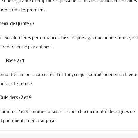
é une régularité exemplaire et possède toutes les qualités nécessaires
urer parmi les premiers.
eval de Quinté : 7
te. Ses dernières performances laissent présager une bonne course, et i
rprendre en se plaçant bien.
Base 2 : 1
émontré une belle capacité à finir fort, ce qui pourrait jouer en sa faveur
ans cette course.
Outsiders : 2 et 9
s numéros 2 et 9 comme outsiders. Ils ont chacun montré des signes de
t pourraient créer la surprise.