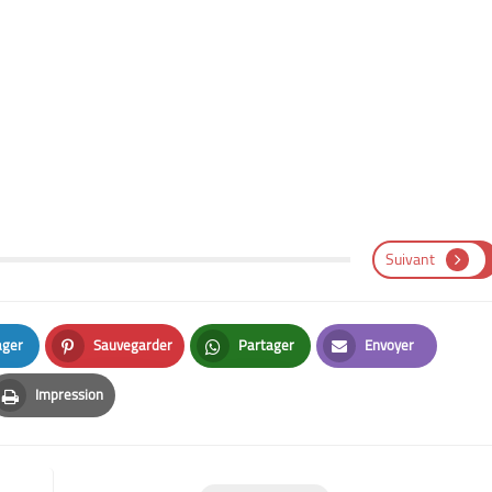
Suivant
ager
Sauvegarder
Partager
Envoyer
n
Pinterest
Whatsapp
Email
Impression
Print