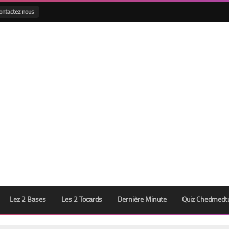
ontactez nous
Lez 2 Bases
Les 2 Tocards
Dernière Minute
Quiz Chedmedt