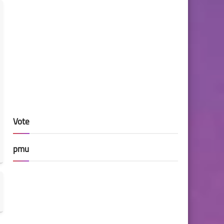
Vote
pmu