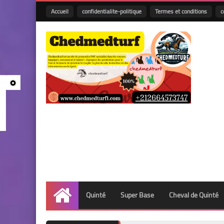
Accueil
confidentialite-politique
Termes et conditions
c
Quinté
Super Base
Cheval de Quinté
Accueil