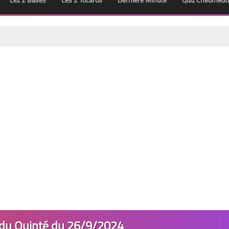
Lez 2 Bases
Les 2 Tocards
Dernière Minute
Quiz Chedmedt
 du Quinté du 26/9/2024