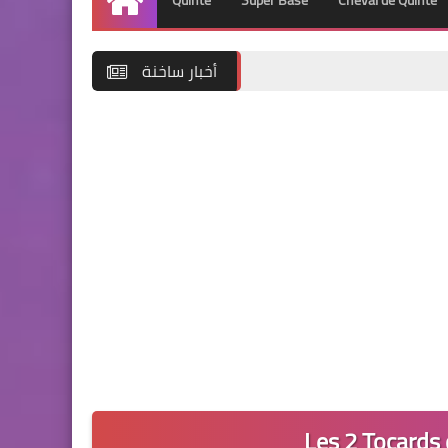
Quinté
Super Base
Cheval de Quinté
Accueil
أخبار ساخنة
Les 2 Tocards