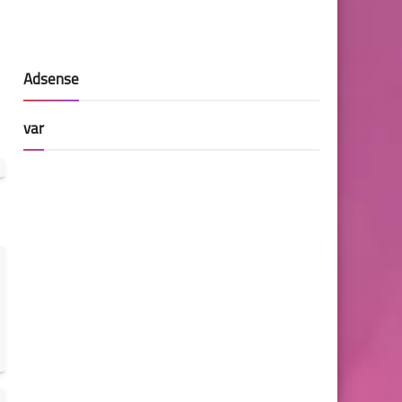
Adsense
var