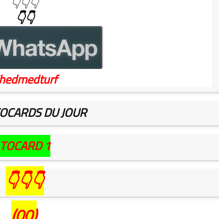
👇👇👇
👇👇
hedmedturf
TOCARDS DU JOUR
TOCARD 1
👇👇👇
(00)