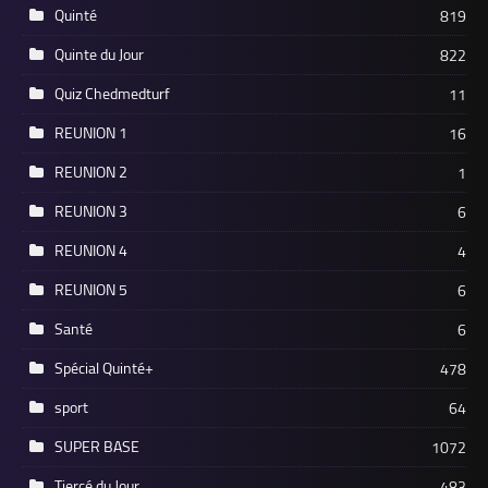
Quinté
819
Quinte du Jour
822
Quiz Chedmedturf
11
REUNION 1
16
REUNION 2
1
REUNION 3
6
REUNION 4
4
REUNION 5
6
Santé
6
Spécial Quinté+
478
sport
64
SUPER BASE
1072
Tiercé du Jour
483