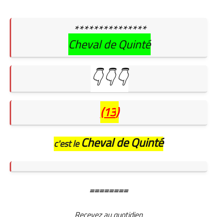
***************
Cheval de Quinté
👇👇👇
(13
)
Cheval de Quinté
c'est le
========
Recevez au quotidien