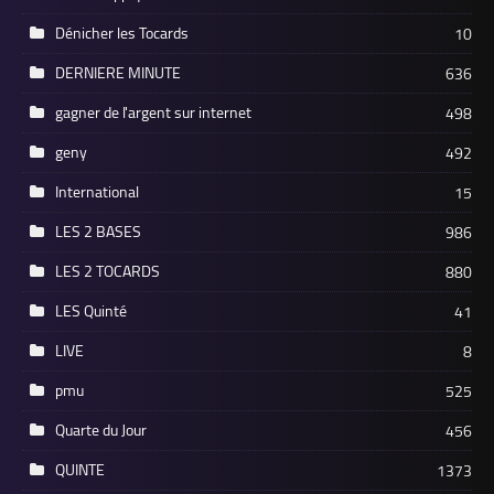
Dénicher les Tocards
10
DERNIERE MINUTE
636
gagner de l'argent sur internet
498
geny
492
International
15
LES 2 BASES
986
LES 2 TOCARDS
880
LES Quinté
41
LIVE
8
pmu
525
Quarte du Jour
456
QUINTE
1373