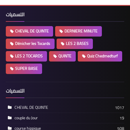
التسميات
CHEVAL DE QUINTE
DERNIERE MINUTE
Dénicher les Tocards
LES 2 BASES
LES 2 TOCARDS
QUINTE
Quiz Chedmedturf
SUPER BASE
التسميات
CHEVAL DE QUINTE
1017
couple du Jour
19
course hippique
508