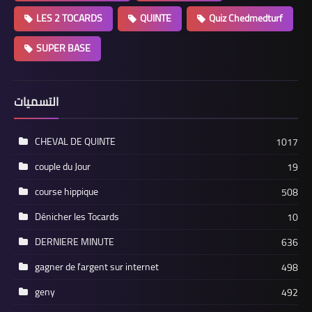
LES 2 TOCARDS
QUINTE
Quiz Chedmedturf
SUPER BASE
التسميات
CHEVAL DE QUINTE
1017
couple du Jour
19
course hippique
508
Dénicher les Tocards
10
DERNIERE MINUTE
636
gagner de l'argent sur internet
498
geny
492