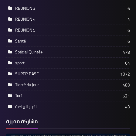
REUNION 3
6
REUNION 4
4
REUNION 5
6
Santé
6
Spécial Quinté+
478
sport
64
SUPER BASE
1072
Tiercé du Jour
483
Turf
521
اخبار الرياضة
43
مشاركة مميزة