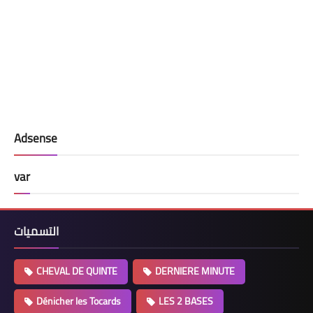
Adsense
var
التسميات
CHEVAL DE QUINTE
DERNIERE MINUTE
Dénicher les Tocards
LES 2 BASES