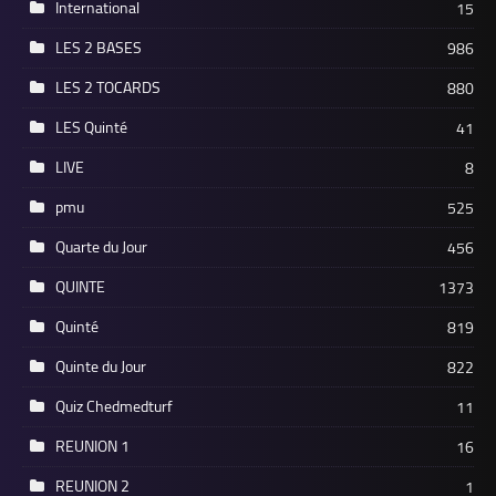
International
15
LES 2 BASES
986
LES 2 TOCARDS
880
LES Quinté
41
LIVE
8
pmu
525
Quarte du Jour
456
QUINTE
1373
Quinté
819
Quinte du Jour
822
Quiz Chedmedturf
11
REUNION 1
16
REUNION 2
1