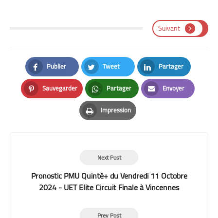
Suivant
Publier
Tweet
Partager
Facebook
Twitter
LinkedIn
Sauvegarder
Partager
Envoyer
Pinterest
Whatsapp
Email
Impression
Print
Next Post
Pronostic PMU Quinté+ du Vendredi 11 Octobre
2024 - UET Elite Circuit Finale à Vincennes
Prev Post