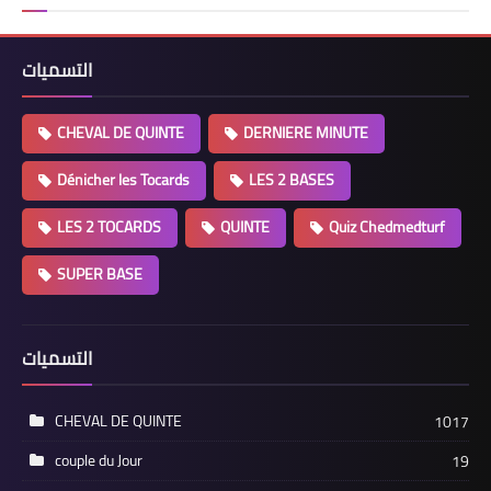
التسميات
CHEVAL DE QUINTE
DERNIERE MINUTE
Dénicher les Tocards
LES 2 BASES
LES 2 TOCARDS
QUINTE
Quiz Chedmedturf
SUPER BASE
التسميات
CHEVAL DE QUINTE
1017
couple du Jour
19