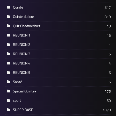
Quinté
817
Quinte du Jour
819
Quiz Chedmedturf
10
REUNION 1
16
REUNION 2
1
REUNION 3
6
REUNION 4
4
REUNION 5
6
Santé
6
Spécial Quinté+
475
sport
60
SUPER BASE
1070