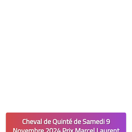
Les 2 Tocards
Dernière Minute
Quiz Chedmedturf
Dénicher les Tocards
Cheval de Quinté de Samedi 9
Novembre 2024 Prix Marcel Laurent