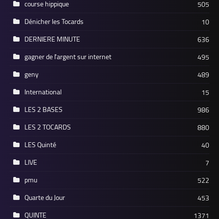
course hippique
505
Dénicher les Tocards
10
DERNIERE MINUTE
636
gagner de l'argent sur internet
495
geny
489
International
15
LES 2 BASES
986
LES 2 TOCARDS
880
LES Quinté
40
LIVE
7
pmu
522
Quarte du Jour
453
QUINTE
1371