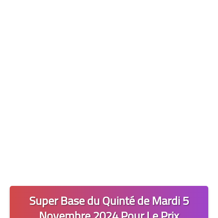
Les 2 Tocards
Dernière Minute
Quiz Chedmedturf
Dénicher les Tocards
Super Base du Quinté de Mardi 5
Novembre 2024 Pour Le Prix