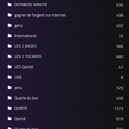
DERNIERE MINUTE
636
gagner de l'argent sur internet
498
geny
492
International
15
LES 2 BASES
986
LES 2 TOCARDS
880
LES Quinté
41
LIVE
8
pmu
525
Quarte du Jour
456
QUINTE
1373
Quinté
819
Quinte du Jour