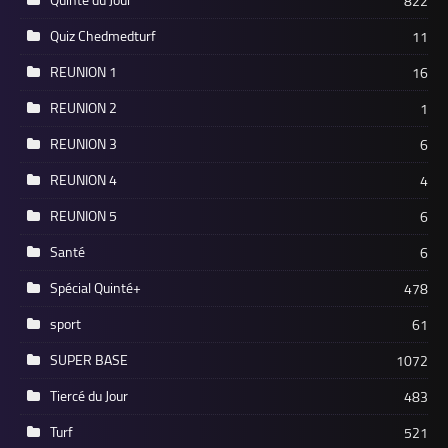
822
Quiz Chedmedturf
11
REUNION 1
16
REUNION 2
1
REUNION 3
6
REUNION 4
4
REUNION 5
6
Santé
6
Spécial Quinté+
478
sport
61
SUPER BASE
1072
Tiercé du Jour
483
Turf
521