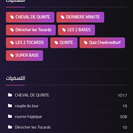
CHEVAL DE QUINTE
DERNIERE MINUTE
Dénicher les Tocards
LES 2 BASES
LES 2 TOCARDS
QUINTE
Quiz Chedmedturf
SUPER BASE
التسميات
CHEVAL DE QUINTE
1017
couple du Jour
19
course hippique
508
Dénicher les Tocards
10