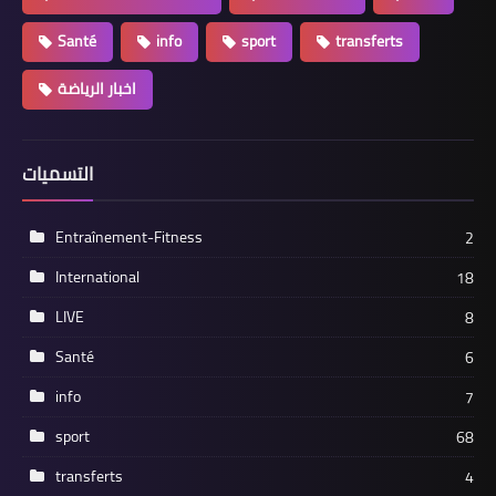
Santé
info
sport
transferts
اخبار الرياضة
التسميات
Entraînement-Fitness
2
International
18
LIVE
8
Santé
6
info
7
sport
68
transferts
4