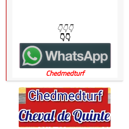
👇👇👇
👇👇
Chedmedturf