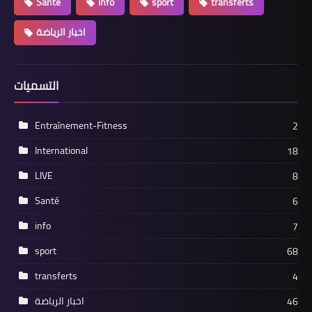
Santé
info
sport
transferts
اخبار الرياضة
التسميات
Entraînement-Fitness
2
International
18
LIVE
8
Santé
6
info
7
sport
68
transferts
4
اخبار الرياضة
46