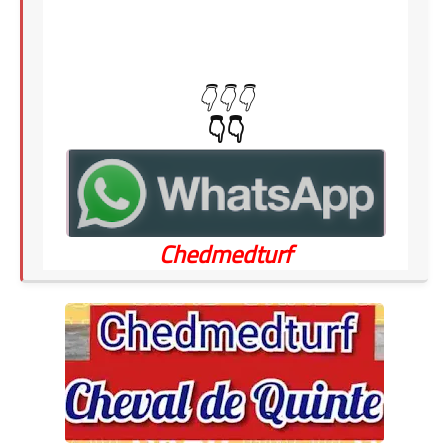
👇👇👇
👇👇
Chedmedturf