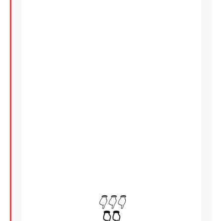
👇👇👇
👇👇