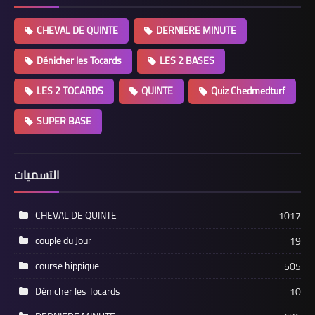
CHEVAL DE QUINTE
DERNIERE MINUTE
Dénicher les Tocards
LES 2 BASES
LES 2 TOCARDS
QUINTE
Quiz Chedmedturf
SUPER BASE
التسميات
CHEVAL DE QUINTE
1017
couple du Jour
19
course hippique
505
Dénicher les Tocards
10