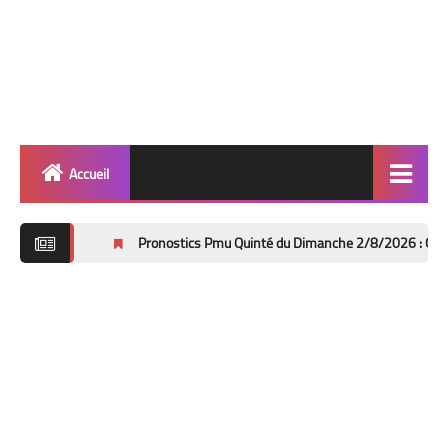
Accueil
Quinté
Pronostics Pmu Quinté du Dimanche 2/8/2026 : Grand Handicap de
Super Base
Cheval de Quinté
Lez 2 Bases
Les 2 Tocards
Dernière Minute