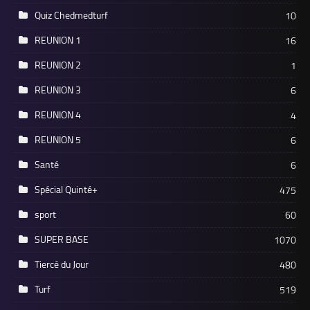
Quiz Chedmedturf
10
REUNION 1
16
REUNION 2
1
REUNION 3
6
REUNION 4
4
REUNION 5
6
Santé
6
Spécial Quinté+
475
sport
60
SUPER BASE
1070
Tiercé du Jour
480
Turf
519