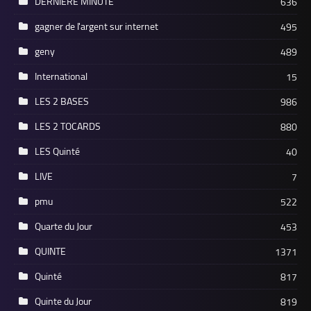
DERNIERE MINUTE
636
gagner de l'argent sur internet
495
geny
489
International
15
LES 2 BASES
986
LES 2 TOCARDS
880
LES Quinté
40
LIVE
7
pmu
522
Quarte du Jour
453
QUINTE
1371
Quinté
817
Quinte du Jour
819