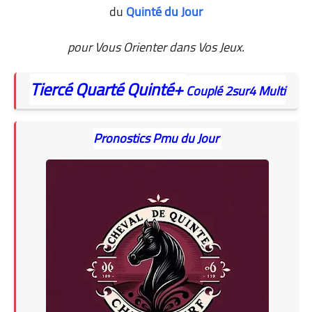
du
Quinté du Jour
pour Vous Orienter dans Vos Jeux.
Tiercé
Quarté
Quinté+
Couplé
2sur4
Multi
Pronostics Pmu du Jour