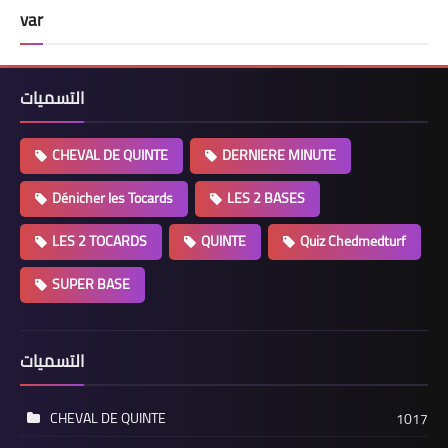
var
التسميات
CHEVAL DE QUINTE
DERNIERE MINUTE
Dénicher les Tocards
LES 2 BASES
LES 2 TOCARDS
QUINTE
Quiz Chedmedturf
SUPER BASE
التسميات
CHEVAL DE QUINTE
1017