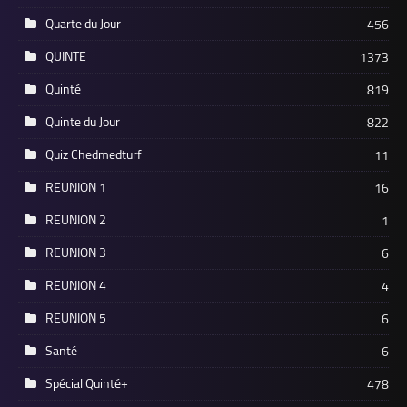
Quarte du Jour
456
QUINTE
1373
Quinté
819
Quinte du Jour
822
Quiz Chedmedturf
11
REUNION 1
16
REUNION 2
1
REUNION 3
6
REUNION 4
4
REUNION 5
6
Santé
6
Spécial Quinté+
478