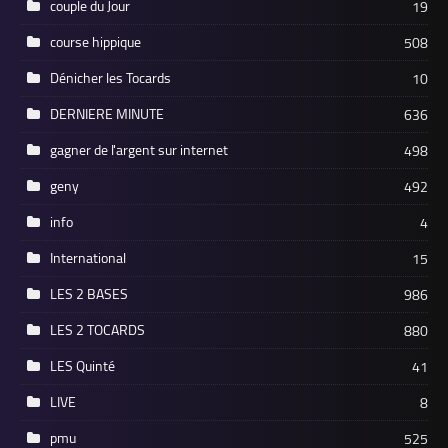
couple du Jour
19
course hippique
508
Dénicher les Tocards
10
DERNIERE MINUTE
636
gagner de l'argent sur internet
498
geny
492
info
4
International
15
LES 2 BASES
986
LES 2 TOCARDS
880
LES Quinté
41
LIVE
8
pmu
525