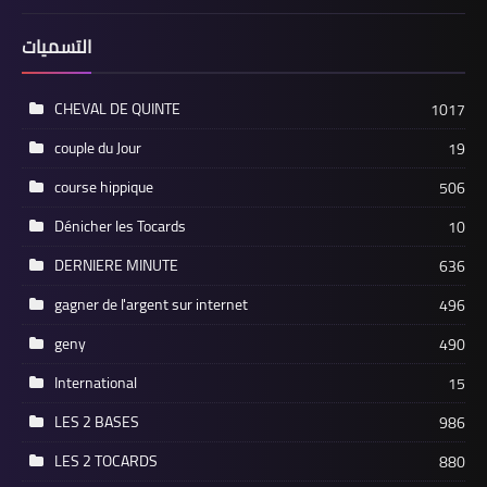
التسميات
CHEVAL DE QUINTE
1017
couple du Jour
19
course hippique
506
Dénicher les Tocards
10
DERNIERE MINUTE
636
gagner de l'argent sur internet
496
geny
490
International
15
LES 2 BASES
986
LES 2 TOCARDS
880