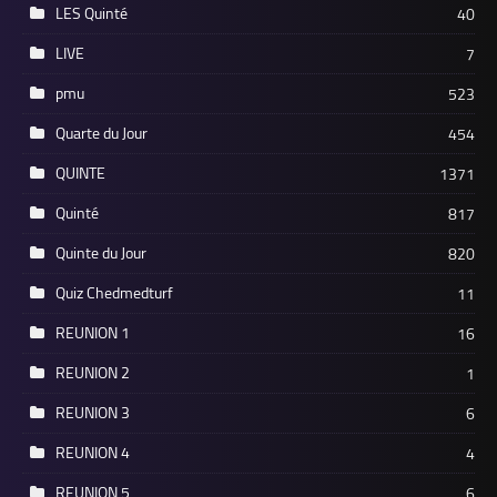
LES Quinté
40
LIVE
7
pmu
523
Quarte du Jour
454
QUINTE
1371
Quinté
817
Quinte du Jour
820
Quiz Chedmedturf
11
REUNION 1
16
REUNION 2
1
REUNION 3
6
REUNION 4
4
REUNION 5
6