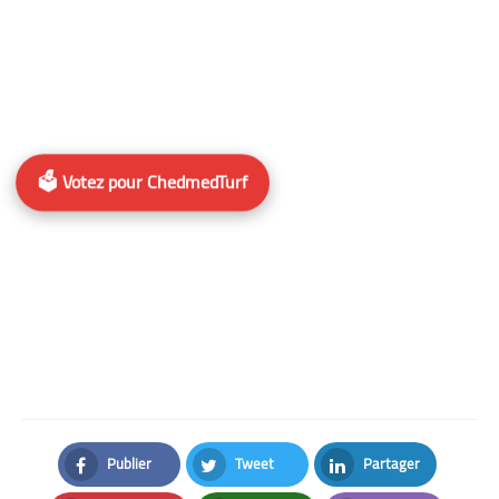
🗳️ Votez pour ChedmedTurf
Publier
Tweet
Partager
Facebook
Twitter
LinkedIn