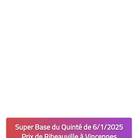
Les 2 Tocards
Dernière Minute
Quiz Chedmedturf
Dénicher les Tocards
Super Base du Quinté de 6/1/2025
Prix de Ribeauville à Vincennes