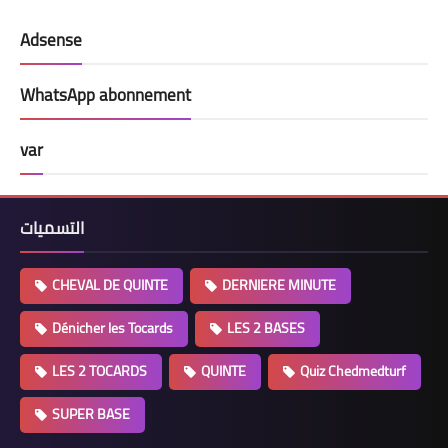
Adsense
WhatsApp abonnement
var
التسميات
CHEVAL DE QUINTE
DERNIERE MINUTE
Dénicher les Tocards
LES 2 BASES
LES 2 TOCARDS
QUINTE
Quiz Chedmedturf
SUPER BASE