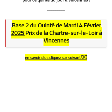
*********
Base 2 du Quinté de Mardi 4 Février
2025
Prix de la Chartre-sur-le-Loir à
Vincennes
en savoir plus cliquez sur suivant👇👇