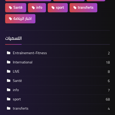
Santé
info
sport
transferts
اخبار الرياضة
التسميات
Entraînement-Fitness
2
International
18
LIVE
8
Santé
6
info
7
sport
68
transferts
4