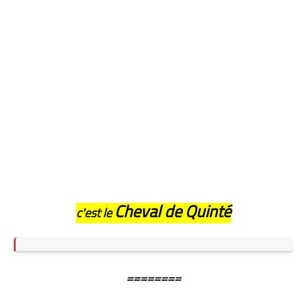
Cheval de Quinté
c'est le
========