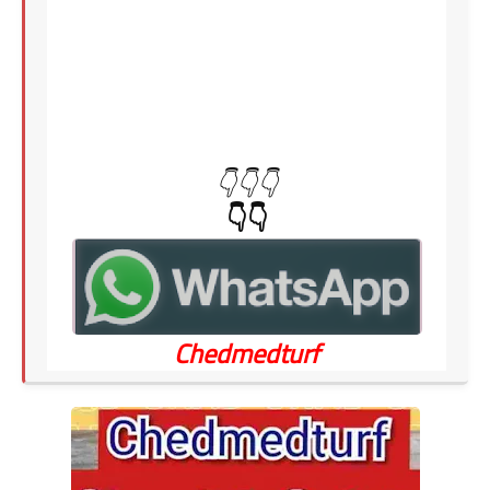
👇👇👇
👇👇
Chedmedturf