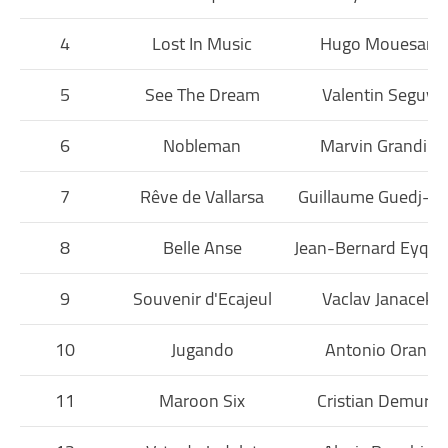
4
Lost In Music
Hugo Mouesan
5
See The Dream
Valentin Seguy
6
Nobleman
Marvin Grandin
7
Rêve de Vallarsa
Guillaume Guedj-G
8
Belle Anse
Jean-Bernard Eyqu
9
Souvenir d'Ecajeul
Vaclav Janacek
10
Jugando
Antonio Orani
11
Maroon Six
Cristian Demuro