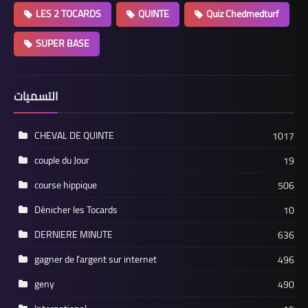
LES 2 TOCARDS
QUINTE
Quiz Chedmedturf
SUPER BASE
التسميات
CHEVAL DE QUINTE
1017
couple du Jour
19
course hippique
506
Dénicher les Tocards
10
DERNIERE MINUTE
636
gagner de l'argent sur internet
496
geny
490