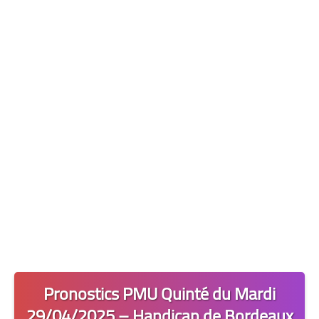
Les 2 Tocards
Dernière Minute
Quiz Chedmedturf
Dénicher les Tocards
Pronostics PMU Quinté du Mardi
29/04/2025 – Handicap de Bordeaux