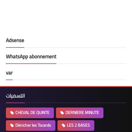
Adsense
WhatsApp abonnement
var
التسميات
CHEVAL DE QUINTE
DERNIERE MINUTE
Dénicher les Tocards
LES 2 BASES