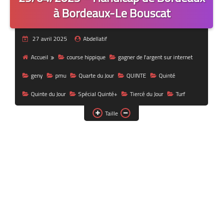
à Bordeaux-Le Bouscat
27 avril 2025
Abdellatif
Accueil
course hippique
gagner de l'argent sur internet
geny
pmu
Quarte du Jour
QUINTE
Quinté
Quinte du Jour
Spécial Quinté+
Tiercé du Jour
Turf
Taille