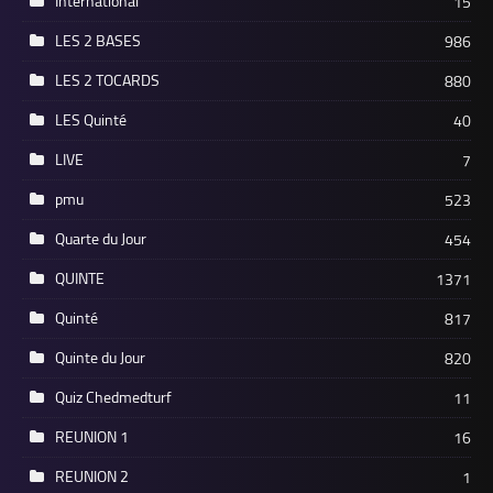
International
15
LES 2 BASES
986
LES 2 TOCARDS
880
LES Quinté
40
LIVE
7
pmu
523
Quarte du Jour
454
QUINTE
1371
Quinté
817
Quinte du Jour
820
Quiz Chedmedturf
11
REUNION 1
16
REUNION 2
1