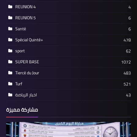
REUNION 4
4
REUNION 5
6
Santé
6
Spécial Quinté+
478
sport
62
SUPER BASE
1072
Tiercé du Jour
483
Turf
521
اخبار الرياضة
43
مشاركة مميزة