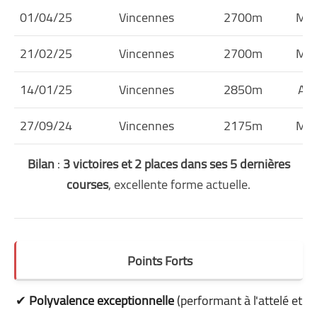
01/04/25
Vincennes
2700m
Mon
21/02/25
Vincennes
2700m
Mon
14/01/25
Vincennes
2850m
Att
27/09/24
Vincennes
2175m
Mon
Bilan
:
3 victoires et 2 places dans ses 5 dernières
courses
, excellente forme actuelle.
Points Forts
✔
Polyvalence exceptionnelle
(performant à l'attelé et