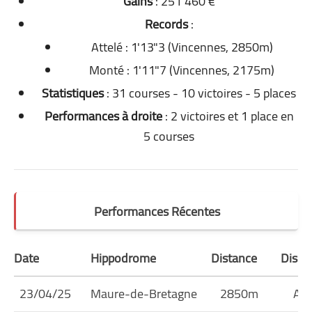
Gains
: 251 460 €
Records
:
Attelé : 1'13"3 (Vincennes, 2850m)
Monté : 1'11"7 (Vincennes, 2175m)
Statistiques
: 31 courses - 10 victoires - 5 places
Performances à droite
: 2 victoires et 1 place en
5 courses
Performances Récentes
Date
Hippodrome
Distance
Discip
23/04/25
Maure-de-Bretagne
2850m
Att