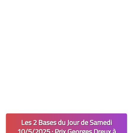
Les 2 Tocards
Dernière Minute
Quiz Chedmedturf
Dénicher les Tocards
Les 2 Bases du Jour de Samedi
10/5/2025 : Prix Georges Dreux à