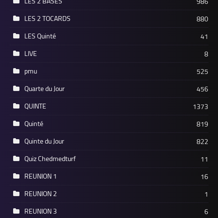
LES 2 BASES
986
LES 2 TOCARDS
880
LES Quinté
41
LIVE
8
pmu
525
Quarte du Jour
456
QUINTE
1373
Quinté
819
Quinte du Jour
822
Quiz Chedmedturf
11
REUNION 1
16
REUNION 2
1
REUNION 3
6