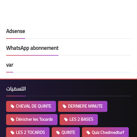
Adsense
WhatsApp abonnement
var
التسميات
CHEVAL DE QUINTE
DERNIERE MINUTE
Dénicher les Tocards
LES 2 BASES
LES 2 TOCARDS
QUINTE
Quiz Chedmedturf