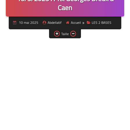
Caen
10 mai 2025
Abdellatif
Accueil
LES 2 BASES
Taille