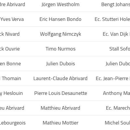
re Abrivard
Jörgen Westholm
Bengt Johan
-Yves Verva
Eric Hansen Bondo
Ec. Stutteri Hol
ck Nivard
Wolfgang Nimczyk
Ec. Van Dijk 
ck Ouvrie
Timo Nurmos
Stall Sof
en Bonne
Julien Dubois
Julien Dubo
d Thomain
Laurent-Claude Abrivard
Ec. Jean-Pierre
y Heslouin
Pierre Louis Desaunette
Anthony Ma
eu Abrivard
Matthieu Abrivard
Ec. Marech
Lebourgeois
Mathieu Mottier
Michel Sou