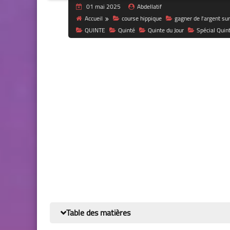
01 mai 2025
Abdellatif
Accueil
course hippique
gagner de l'argent sur
QUINTE
Quinté
Quinte du Jour
Spécial Quin
Table des matières