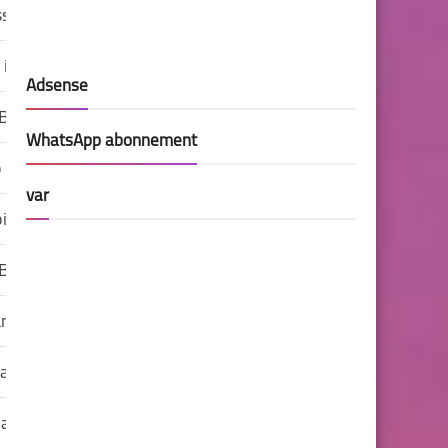
sson
e in Onz
Adsense
B.V.
WhatsApp abonnement
o
var
is
 Barjon
nzi
al
las