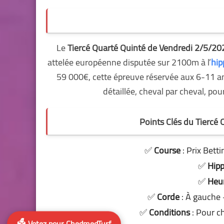
Le
Tiercé Quarté Quinté de Vendredi 2/5/20
attelée européenne disputée sur 2100m à l’
hip
59 000€, cette épreuve réservée aux 6-11 
détaillée, cheval par cheval, po
Points Clés du Tiercé
✅
Course
: Prix Bett
✅
Hip
✅
Heur
✅
Corde
: À gauche 
✅
Conditions
: Pour c
🗳️ Votez pour ChedmedTurf