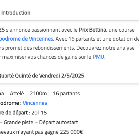
Introduction
25
s’annonce passionnant avec le
Prix Bettina
, une course
podrome de Vincennes
. Avec 16 partants et une dotation d
ans promet des rebondissements. Découvrez notre analyse
ur maximiser vos chances de gains sur le
PMU
.
 Quarté Quinté de Vendredi 2/5/2025
ina – Attelé – 2100m – 16 partants
podrome
:
Vincennes
e de départ
: 20h15
– Grande piste – Départ autostart
hevaux n’ayant pas gagné 225 000€