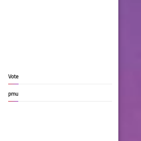
Vote
pmu