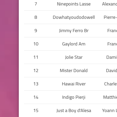
7
Ninepoints Lasse
Alexand
8
Dowhatyoudodowell
Pierre
9
Jimmy Ferro Br
Fran
10
Gaylord Am
Fran
11
Jolie Star
Dami
12
Mister Donald
Davi
13
Hawai River
Charle
14
Indigo Pierji
Matthi
15
Just a Boy d'Alesa
Yoann 