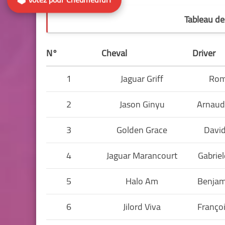
Tableau de
N°
Cheval
Driver
1
Jaguar Griff
Rom
2
Jason Ginyu
Arnaud
3
Golden Grace
David
4
Jaguar Marancourt
Gabriel
5
Halo Am
Benjam
6
Jilord Viva
Franço