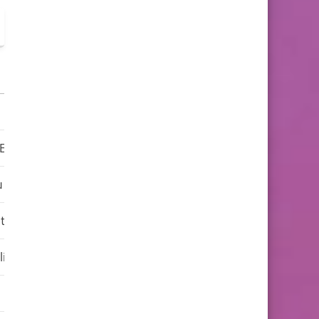
Emelin
u Roy
tom Srl
ling B V