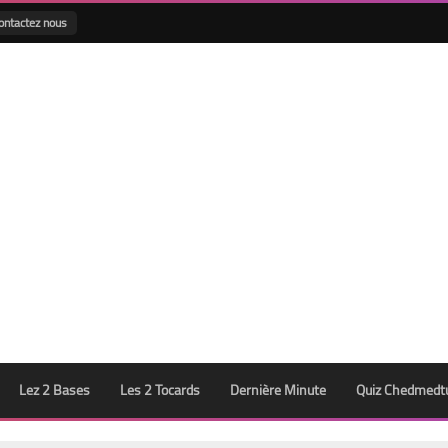
ontactez nous
Lez 2 Bases
Les 2 Tocards
Dernière Minute
Quiz Chedmedt