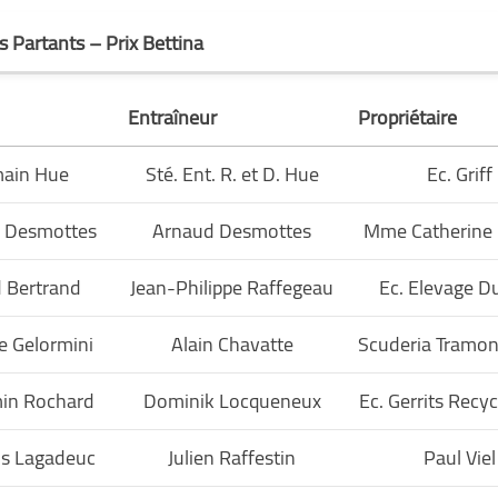
s Partants – Prix Bettina
Entraîneur
Propriétaire
ain Hue
Sté. Ent. R. et D. Hue
Ec. Griff
 Desmottes
Arnaud Desmottes
Mme Catherine 
 Bertrand
Jean-Philippe Raffegeau
Ec. Elevage D
e Gelormini
Alain Chavatte
Scuderia Tramon
in Rochard
Dominik Locqueneux
Ec. Gerrits Recyc
is Lagadeuc
Julien Raffestin
Paul Viel