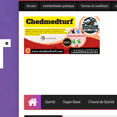
Accueil
confidentialite-politique
Termes et conditions
c
Quinté
Super Base
Cheval de Quinté
Accueil