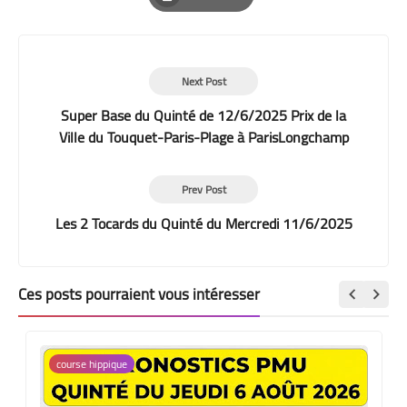
Print
Next Post
Super Base du Quinté de 12/6/2025 Prix de la
Ville du Touquet-Paris-Plage à ParisLongchamp
Prev Post
Les 2 Tocards du Quinté du Mercredi 11/6/2025
Ces posts pourraient vous intéresser
course hippique