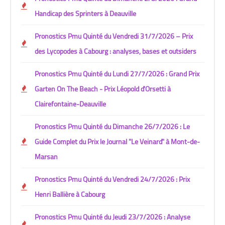
Handicap des Sprinters à Deauville
Pronostics Pmu Quinté du Vendredi 31/7/2026 – Prix
des Lycopodes à Cabourg : analyses, bases et outsiders
Pronostics Pmu Quinté du Lundi 27/7/2026 : Grand Prix
Garten On The Beach - Prix Léopold d'Orsetti à
Clairefontaine-Deauville
Pronostics Pmu Quinté du Dimanche 26/7/2026 : Le
Guide Complet du Prix le Journal "Le Veinard" à Mont-de-
Marsan
Pronostics Pmu Quinté du Vendredi 24/7/2026 : Prix
Henri Ballière à Cabourg
Pronostics Pmu Quinté du Jeudi 23/7/2026 : Analyse