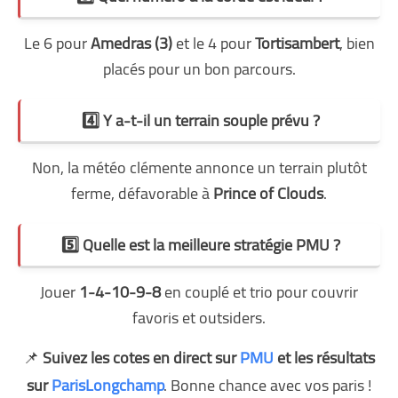
Le 6 pour
Amedras (3)
et le 4 pour
Tortisambert
, bien
placés pour un bon parcours.
4️⃣ Y a-t-il un terrain souple prévu ?
Non, la météo clémente annonce un terrain plutôt
ferme, défavorable à
Prince of Clouds
.
5️⃣ Quelle est la meilleure stratégie PMU ?
Jouer
1-4-10-9-8
en couplé et trio pour couvrir
favoris et outsiders.
📌
Suivez les cotes en direct sur
PMU
et les résultats
sur
ParisLongchamp
. Bonne chance avec vos paris !