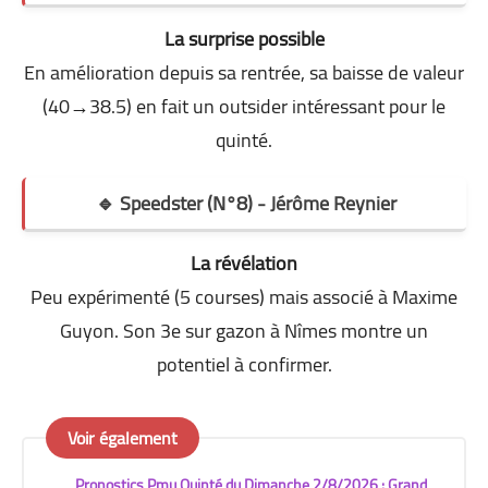
La surprise possible
En amélioration depuis sa rentrée, sa baisse de valeur
(40→38.5) en fait un outsider intéressant pour le
quinté.
🔹 Speedster (N°8) - Jérôme Reynier
La révélation
Peu expérimenté (5 courses) mais associé à Maxime
Guyon. Son 3e sur gazon à Nîmes montre un
potentiel à confirmer.
Voir également
Pronostics Pmu Quinté du Dimanche 2/8/2026 : Grand