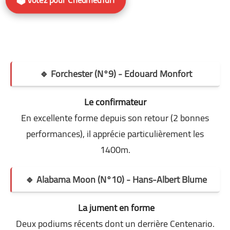
🔹 Forchester (N°9) - Edouard Monfort
Le confirmateur
En excellente forme depuis son retour (2 bonnes
performances), il apprécie particulièrement les
1400m.
🔹 Alabama Moon (N°10) - Hans-Albert Blume
La jument en forme
Deux podiums récents dont un derrière Centenario.