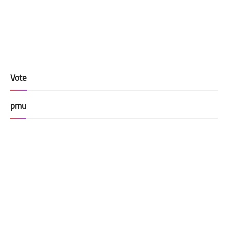
Vote
pmu