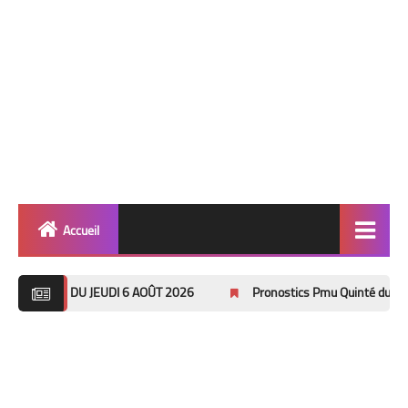
Accueil
Quinté
U JEUDI 6 AOÛT 2026
Pronostics Pmu Quinté du Dimanche 2/8/202
Super Base
Cheval de Quinté
Lez 2 Bases