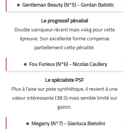
🔹 Gentleman Beauty (N°5) - Gordan Batistic
Le progressif pénalisé
Double vainqueur récent mais +4kg pour cette
épreuve. Son excellente forme compense
partiellement cette pénalité.
🔹 Fou Furieux (N°6) - Nicolas Caullery
Le spécialiste PSF
Plus à l'aise sur piste synthétique, il revient à une
valeur intéressante (38.5) mais semble limité sur
gazon.
🔹 Megarry (N°7) - Gianluca Bietolini