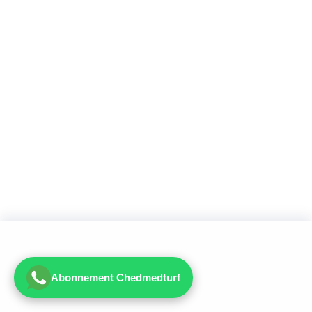
Abonnement Chedmedturf