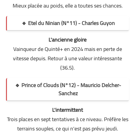
Mieux placée au poids, elle a toutes ses chances.
🔹 Etel du Ninian (N°11) - Charles Guyon
L'ancienne gloire
Vainqueur de Quinté+ en 2024 mais en perte de
vitesse depuis. Retour à une valeur intéressante
(36.5).
🔹 Prince of Clouds (N°12) - Mauricio Delcher-
Sanchez
L'intermittent
Trois places en sept tentatives à ce niveau. Préfère les
terrains souples, ce qui n'est pas prévu jeudi.