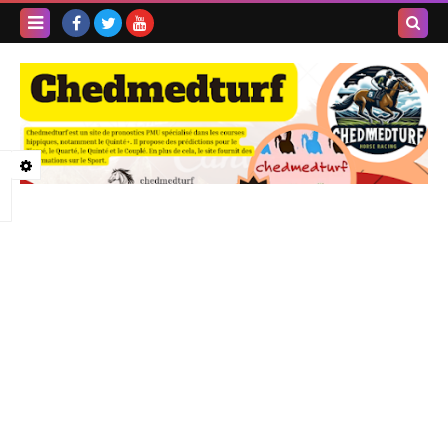
Recherc
dans ce
blog