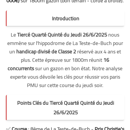
000€)
sur 1800m gazon (bon terrain - corde à droite).
Introduction
Le
Tiercé Quarté Quinté du Jeudi 26/6/2025
nous
emmène sur l'hippodrome de La Teste-de-Buch pour
un
handicap divisé de Classe 2
réservé aux 4 ans et
plus. Cette épreuve sur 1800m réunit
16
concurrents
sur un gazon en bon état. Notre analyse
experte vous dévoile les clés pour réussir vos paris
PMU sur cette course du jeudi soir.
Points Clés du Tiercé Quarté Quinté du Jeudi
26/6/2025
✅
Course
: 8ème de La Teste-de-Buch -
Prix Christie's