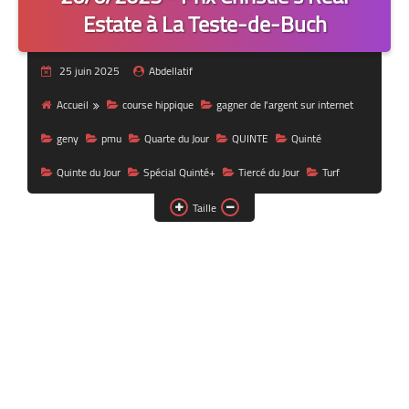
Estate à La Teste-de-Buch
25 juin 2025
Abdellatif
Accueil
course hippique
gagner de l'argent sur internet
geny
pmu
Quarte du Jour
QUINTE
Quinté
Quinte du Jour
Spécial Quinté+
Tiercé du Jour
Turf
Taille