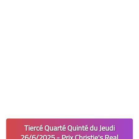
Les 2 Tocards
Dernière Minute
Quiz Chedmedturf
Dénicher les Tocards
Tiercé Quarté Quinté du Jeudi
26/6/2025 - Prix Christie's Real