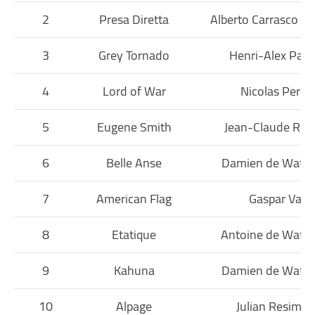
2
Presa Diretta
Alberto Carrasco S
3
Grey Tornado
Henri-Alex Pant
4
Lord of War
Nicolas Perret
5
Eugene Smith
Jean-Claude Rou
6
Belle Anse
Damien de Watri
7
American Flag
Gaspar Vaz
8
Etatique
Antoine de Watri
9
Kahuna
Damien de Watri
10
Alpage
Julian Resimon