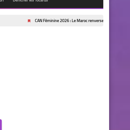
urf
Dénicher les Tocards
CAN Féminine 2026 : Le Maroc renverse l'Afrique du Sud (2-1) et fil