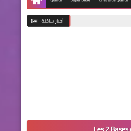
Quinté
Super Base
Cheval de Quinté
Accueil
أخبار ساخنة
Les 2 Bases