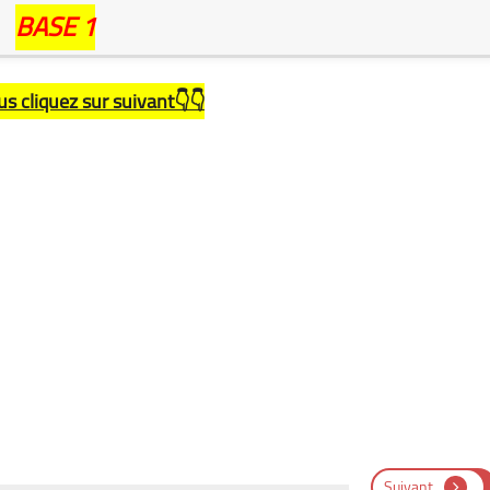
BASE 1
us cliquez sur suivant👇👇
Suivant