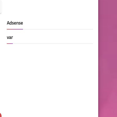
Adsense
var