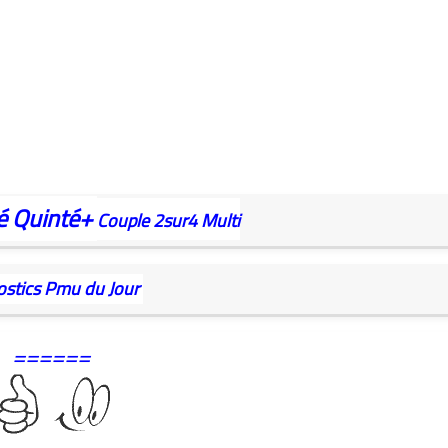
é
Quinté+
Couple
2sur4
Multi
ostics Pmu du Jour
======