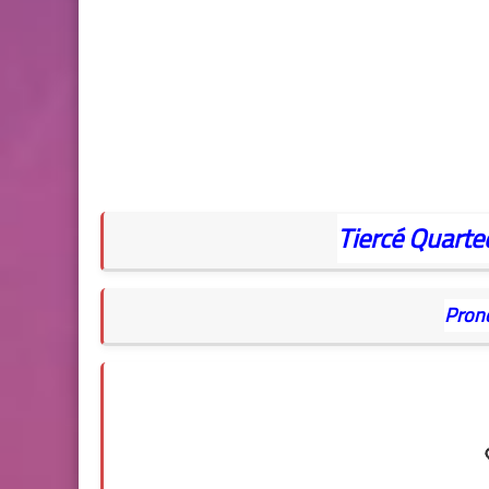
Tiercé
Quarte
Pron